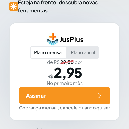
Esteja
na frente
: descubra novas
ferramentas
JusPlus
Plano mensal
Plano anual
de R$
29,50
por
2,95
R$
No primeiro mês
Assinar
Cobrança mensal, cancele quando quiser