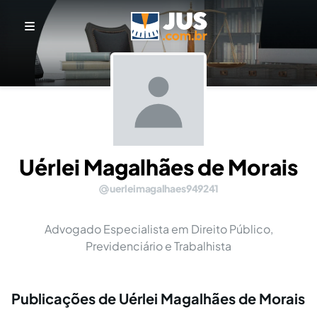
Uérlei Magalhães de Morais
uerleimagalhaes949241
Advogado Especialista em Direito Público,
Previdenciário e Trabalhista
Publicações de Uérlei Magalhães de Morais