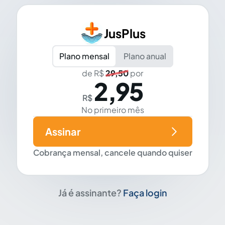
JusPlus
Plano mensal
Plano anual
de R$
29,50
por
2,95
R$
No primeiro mês
Assinar
Cobrança mensal, cancele quando quiser
Já é assinante?
Faça login