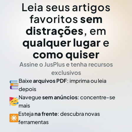
Leia seus artigos
favoritos
sem
distrações
, em
qualquer lugar
e
como quiser
Assine o JusPlus e tenha recursos
exclusivos
Baixe
arquivos PDF
: imprima ou leia
depois
Navegue
sem anúncios
: concentre-se
mais
Esteja
na frente
: descubra novas
ferramentas