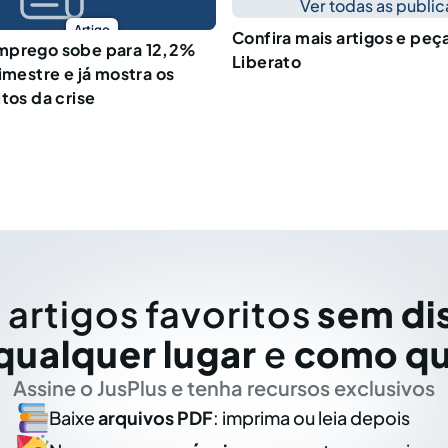
Ver todas as publi
Artigo
Confira mais artigos e peç
mprego sobe para 12,2%
Liberato
imestre e já mostra os
tos da crise
 artigos favoritos
sem di
qualquer lugar
e
como qu
Assine o JusPlus e tenha recursos exclusivos
Baixe
arquivos PDF
: imprima ou leia depois