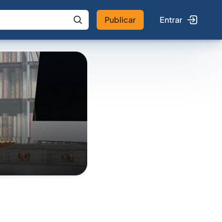
Publicar
Entrar
 IA
Buscar no Jus