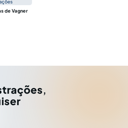
cações
as de Vagner
strações
,
iser