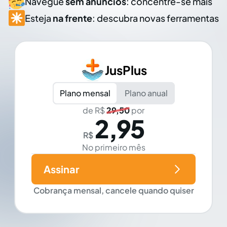
Navegue
sem anúncios
: concentre-se mais
Esteja
na frente
: descubra novas ferramentas
JusPlus
Plano mensal
Plano anual
de R$
29,50
por
2,95
R$
No primeiro mês
Assinar
Cobrança mensal, cancele quando quiser