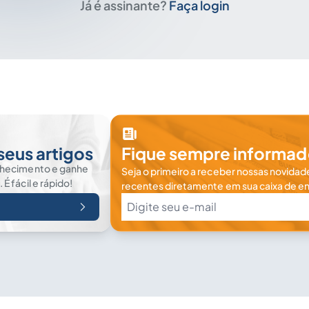
Já é assinante?
Faça login
seus artigos
Fique sempre informad
nhecimento e ganhe
Seja o primeiro a receber nossas novidade
 fácil e rápido!
recentes diretamente em sua caixa de en