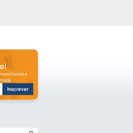
o!
s exclusivas e
trada.
Inscrever