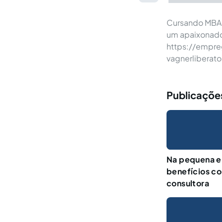
Cursando MBA 
um apaixonado
https://empreg
vagnerlibera
Publicaçõe
Na pequena e
benefícios co
consultora