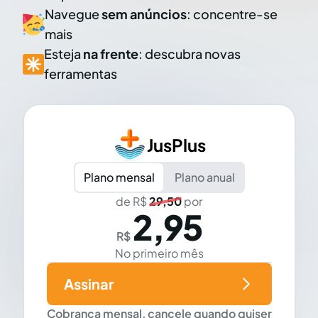
Navegue
sem anúncios
: concentre-se
mais
Esteja
na frente
: descubra novas
ferramentas
JusPlus
Plano mensal
Plano anual
de R$
29,50
por
2,95
R$
No primeiro mês
Assinar
Cobrança mensal, cancele quando quiser