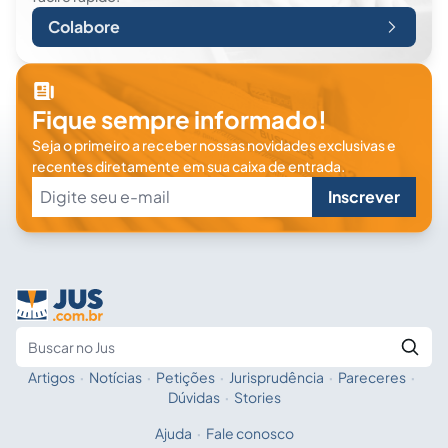
Colabore
Fique sempre informado!
Seja o primeiro a receber nossas novidades exclusivas e
recentes diretamente em sua caixa de entrada.
Inscrever
Artigos
·
Notícias
·
Petições
·
Jurisprudência
·
Pareceres
·
Fale com a IA
Buscar no Jus
Dúvidas
·
Stories
Ajuda
·
Fale conosco