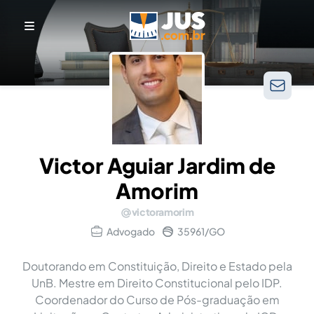
Victor Aguiar Jardim de
Amorim
victoramorim
Advogado
35961/GO
Doutorando em Constituição, Direito e Estado pela
UnB. Mestre em Direito Constitucional pelo IDP.
Coordenador do Curso de Pós-graduação em