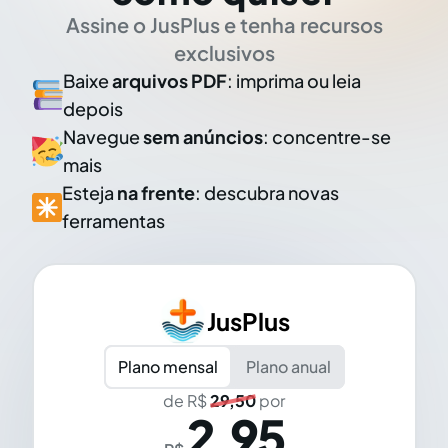
Assine o JusPlus e tenha recursos
exclusivos
Baixe
arquivos PDF
: imprima ou leia
depois
Navegue
sem anúncios
: concentre-se
mais
Esteja
na frente
: descubra novas
ferramentas
JusPlus
Plano mensal
Plano anual
de R$
29,50
por
2,95