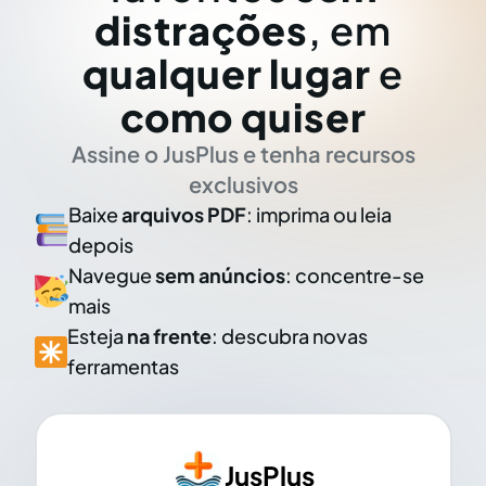
distrações
, em
qualquer lugar
e
como quiser
Assine o JusPlus e tenha recursos
exclusivos
Baixe
arquivos PDF
: imprima ou leia
depois
Navegue
sem anúncios
: concentre-se
mais
Esteja
na frente
: descubra novas
ferramentas
JusPlus