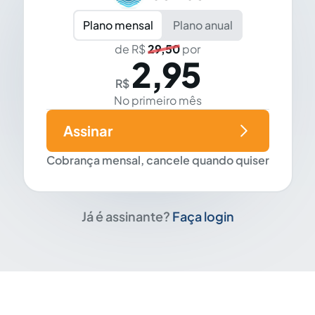
Plano mensal
Plano anual
de R$
29,50
por
2,95
R$
No primeiro mês
Assinar
Cobrança mensal, cancele quando quiser
Já é assinante?
Faça login