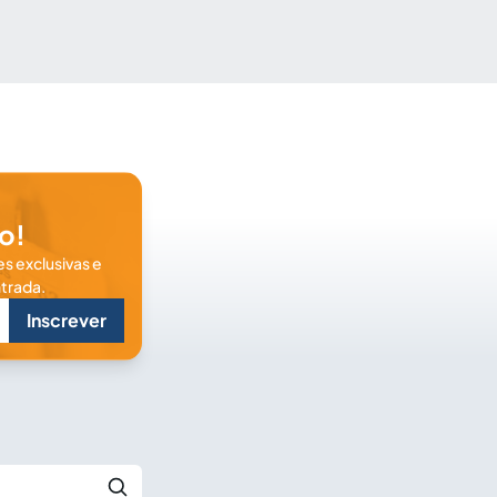
o!
s exclusivas e
trada.
Inscrever