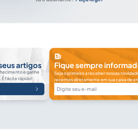
seus artigos
Fique sempre informad
nhecimento e ganhe
Seja o primeiro a receber nossas novidade
 fácil e rápido!
recentes diretamente em sua caixa de en