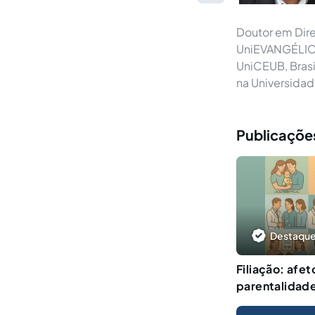
Doutor em Dire
UniEVANGÉLICA, 
UniCEUB, Brasi
na Universidade
Publicações
Destaque
Filiação: afet
parentalidad