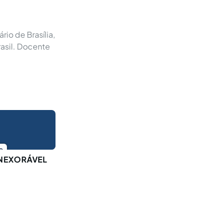
io de Brasília,
asil. Docente
o
INEXORÁVEL