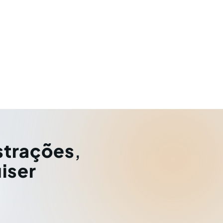
strações
,
iser