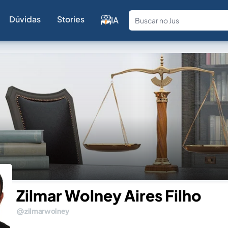
Dúvidas
Stories
IA
Fale com a
Zilmar Wolney Aires Filho
zilmarwolney