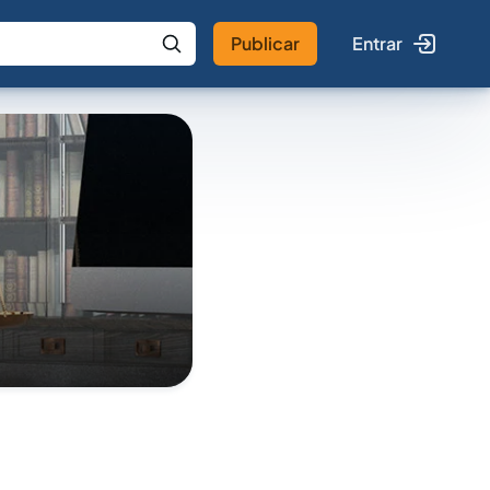
Publicar
Entrar
 IA
Buscar no Jus