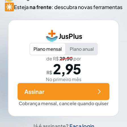
Esteja
na frente
: descubra novas ferramentas
JusPlus
Plano mensal
Plano anual
de R$
29,50
por
2,95
R$
No primeiro mês
Assinar
Cobrança mensal, cancele quando quiser
Já é assinante?
Faça login