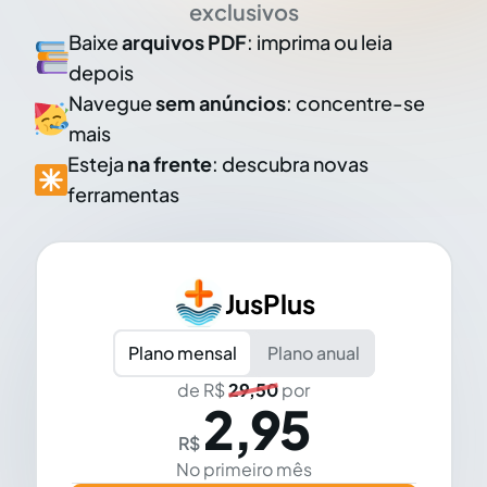
exclusivos
Baixe
arquivos PDF
: imprima ou leia
depois
Navegue
sem anúncios
: concentre-se
mais
Esteja
na frente
: descubra novas
ferramentas
JusPlus
Plano mensal
Plano anual
de R$
29,50
por
2,95
R$
No primeiro mês