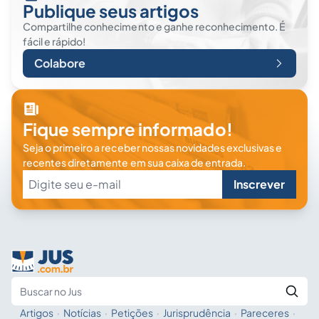
Publique seus artigos
Compartilhe conhecimento e ganhe reconhecimento. É
fácil e rápido!
Colabore
Fique sempre informado!
Seja o primeiro a receber nossas novidades exclusivas e
recentes diretamente em sua caixa de entrada.
Inscrever
Artigos
·
Notícias
·
Petições
·
Jurisprudência
·
Pareceres
·