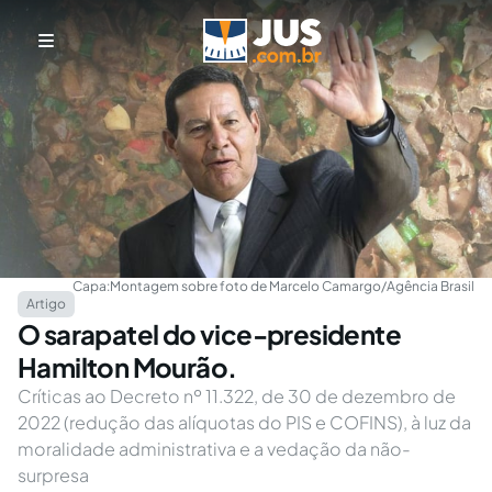
Capa:
Montagem sobre foto de Marcelo Camargo/Agência Brasil
Artigo
O sarapatel do vice-presidente
Hamilton Mourão.
Críticas ao Decreto nº 11.322, de 30 de dezembro de
2022 (redução das alíquotas do PIS e COFINS), à luz da
moralidade administrativa e a vedação da não-
surpresa