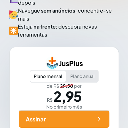
depois
Navegue
sem anúncios
: concentre-se
mais
Esteja
na frente
: descubra novas
ferramentas
JusPlus
Plano mensal
Plano anual
de R$
29,50
por
2,95
R$
No primeiro mês
Assinar