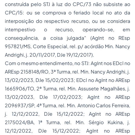
construída pelo STJ à luz do CPC/73 não subsiste ao
CPC/15: ou se comprova o feriado local no ato da
interposição do respectivo recurso, ou se considera
intempestivo o recurso, operando-se, em
consequência, a coisa julgada” (AgInt no REsp
957821/MS, Corte Especial, rel. p/ acórdão Min. Nancy
Andrighi, j. 20/11/2017, DJe 19/12/2017).
Com o mesmo entendimento, no STJ: AgInt nos EDcl no
AREsp 2158148/RO, 3ª Turma, rel. Min. Nancy Andrighi, j.
13/02/2023, DJe 15/02/2023; EDcl no AgInt no AREsp
1665906/TO, 2ª Turma, rel. Min. Assusete Magalhães, j.
13/02/2023, DJe 17/02/2023; AgInt no AREsp
2096937/SP, 4ª Turma, rel. Min. Antonio Carlos Ferreira,
j. 12/12/2022, DJe 15/12/2022; AgInt no AREsp
2175024/BA, 1ª Turma, rel. Min. Sérgio Kukina, j.
12/12/2022, DJe 15/12/2022; AgInt no AREsp