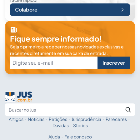
fácil e rápido!
Colabore
Fique sempre informado!
Seja o primeiro a receber nossas novidades exclusivas e
recentes diretamente em sua caixa de entrada.
Inscrever
Artigos
·
Notícias
·
Petições
·
Jurisprudência
·
Pareceres
·
Fale com a IA
Buscar no Jus
Dúvidas
·
Stories
Ajuda
·
Fale conosco