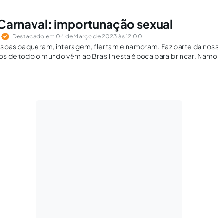
Carnaval: importunação sexual
o
Destacado em 04 de Março de 2023 às 12:00
ssoas paqueram, interagem, flertam e namoram. Faz parte da nos
ros de todo o mundo vêm ao Brasil nesta época para brincar. Namo
mento, aceite e “não é não”. O Código Penal Brasileiro tem a...