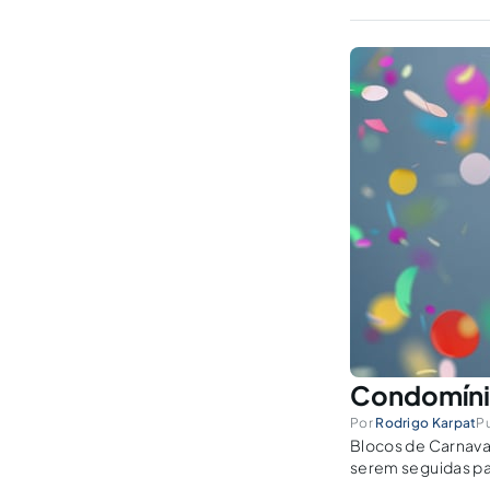
Condomínio
Por
Rodrigo Karpat
Pu
Blocos de Carnava
serem seguidas par