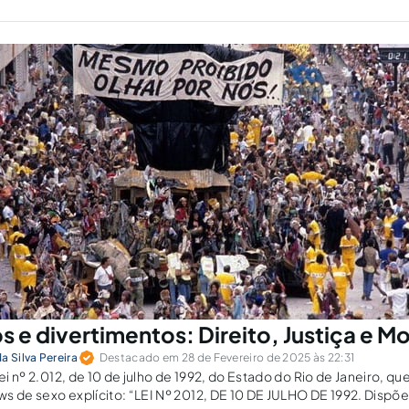
 e divertimentos: Direito, Justiça e Mo
a Silva Pereira
Destacado em 28 de Fevereiro de 2025 às 22:31
Lei nº 2.012, de 10 de julho de 1992, do Estado do Rio de Janeiro, q
s de sexo explícito: “LEI Nº 2012, DE 10 DE JULHO DE 1992. Dispõe