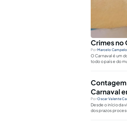
Crimes no 
Por
Marcelo Campel
O Carnaval é um do
todo o país e do 
comum que ocorram
Contagem d
Carnaval 
Por
Oscar Valente C
Desde o início da
dos prazos process
conforme prevê o a