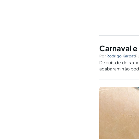
Carnaval e
Por
Rodrigo Karpat
Pu
Depois de dois an
acabaram não pode
retorno com tudo 