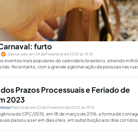
Carnaval: furto
o
Destacado em 24 de Fevereiro de 2023 às 15:10
s eventos mais populares do calendário brasileiro, atraindo milh
mundo. No entanto, com a grande aglomeração de pessoas nas ru
 crimes, como furtos....
os Prazos Processuais e Feriado de
em 2023
ardoso
Publicado em 22 de Fevereiro de 2023 às 19:15
 vigência do CPC/2015, em 18 de março de 2016, a forma de conta
uais passou a ser em dias úteis, em substituição aos dias corridos
rt. 219: “Na contagem de prazo...