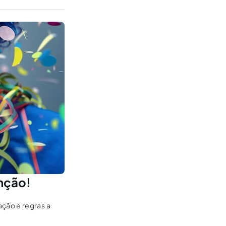
enção!
ção e regras a