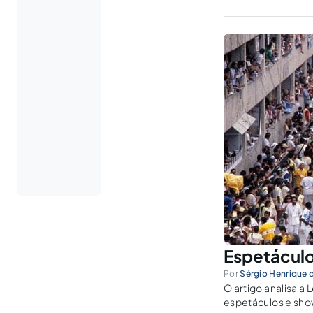
Espetáculos
Por
Sérgio Henrique d
O artigo analisa a 
espetáculos e show