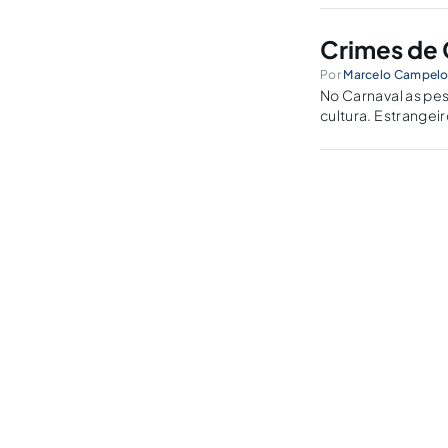
Crimes de 
Por
Marcelo Campel
No Carnaval as pe
cultura. Estrangei
pressupõe consenti