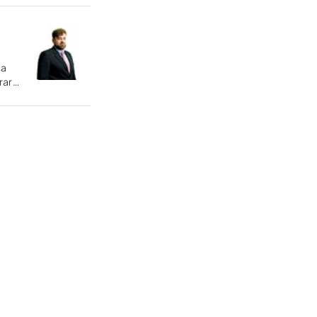
sa
rar