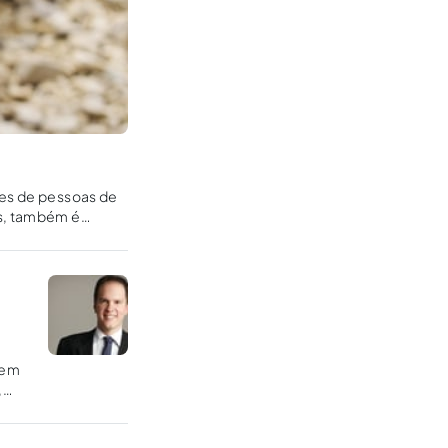
ões de pessoas de
as, também é
gem
,