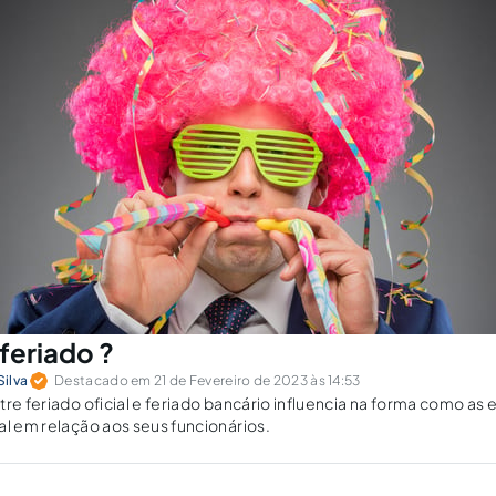
feriado ?
Silva
Destacado em 21 de Fevereiro de 2023 às 14:53
tre feriado oficial e feriado bancário influencia na forma como 
al em relação aos seus funcionários.