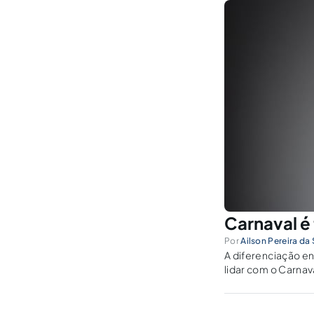
Carnaval é 
Por
Ailson Pereira da 
A diferenciação en
lidar com o Carnav