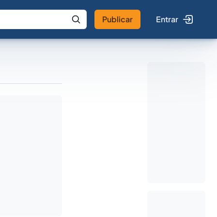
Publicar
Entrar
 IA
Buscar no Jus