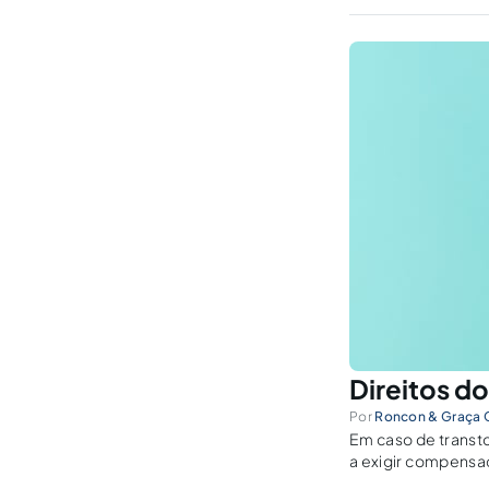
Direitos d
Por
Roncon & Graça
Em caso de transt
a exigir compensaç