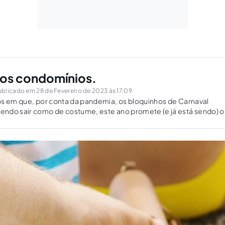
 os condomínios.
blicado em 28 de Fevereiro de 2023 às 17:09
os em que, por conta da pandemia, os bloquinhos de Carnaval
ndo sair como de costume, este ano promete (e já está sendo) o
que há de melhor quando falamos nos famosos...