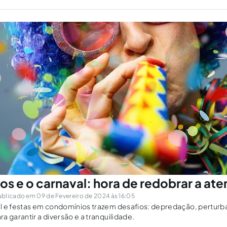
s e o carnaval: hora de redobrar a at
blicado em 09 de Fevereiro de 2024 às 16:05
l e festas em condomínios trazem desafios: depredação, perturba
a garantir a diversão e a tranquilidade.