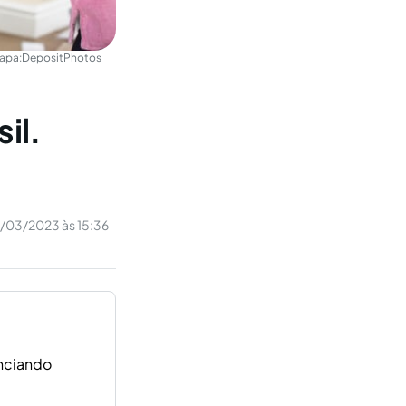
apa:
DepositPhotos
il.
/03/2023 às 15:36
nciando