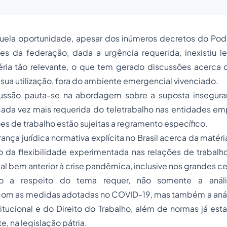
uela oportunidade, apesar dos inúmeros decretos do Pod
es da federação, dada a urgência requerida, inexistiu le
éria tão relevante, o que tem gerado discussões acerca 
sua utilização, fora do ambiente emergencial vivenciado.
ussão pauta-se na abordagem sobre a suposta inseguran
 cada vez mais requerida do teletrabalho nas entidades e
ões de trabalho estão sujeitas a regramento específico.
ança jurídica normativa explícita no Brasil acerca da matéri
 da flexibilidade experimentada nas relações de trabalho
l bem anterior à crise pandêmica, inclusive nos grandes ce
o a respeito do tema requer, não somente a análi
om as medidas adotadas no COVID-19, mas também a análi
itucional e do Direito do Trabalho, além de normas já est
, na legislação pátria.