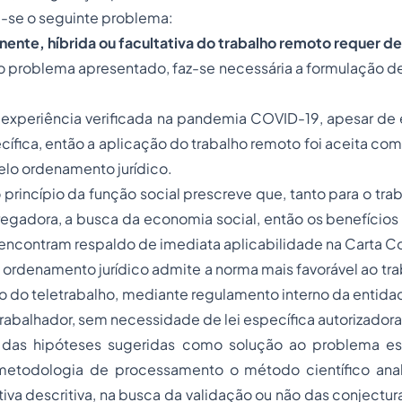
a-se o seguinte problema:
nte, híbrida ou facultativa do trabalho remoto requer de 
problema apresentado, faz-se necessária a formulação de 
 experiência verificada na pandemia COVID-19, apesar de 
ecífica, então a aplicação do trabalho remoto foi aceita com
lo ordenamento jurídico.
 princípio da função social prescreve que, tanto para o tra
egadora, a busca da economia social, então os benefícios
encontram respaldo de imediata aplicabilidade na Carta Co
 ordenamento jurídico admite a norma mais favorável ao tra
o do teletrabalho, mediante regulamento interno da entid
rabalhador, sem necessidade de lei específica autorizadora
o das hipóteses sugeridas como solução ao problema es
metodologia de processamento o método científico analí
iva descritiva, na busca da validação ou não das conjectura