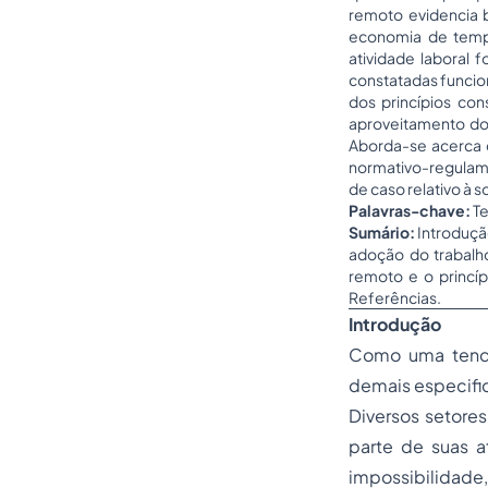
remoto evidencia 
economia de temp
atividade laboral
constatadas funcion
dos princípios con
aproveitamento do
Aborda-se acerca 
normativo-regulame
de caso relativo à
Palavras-chave:
Te
Sumário:
Introduçã
adoção do trabalh
remoto e o princíp
Referências.
Introdução
Como uma tendê
demais especific
Diversos setore
parte de suas a
impossibilidade,