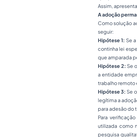
Assim, apresent
A adoção permane
Como solução ao 
seguir:
Hipótese 1:
Se a
continha lei esp
que amparada pe
Hipótese 2:
Se o
a entidade empr
trabalho remoto 
Hipótese 3:
Se o
legítima a adoçã
para adesão do t
Para verificaçã
utilizada como 
pesquisa qualitat