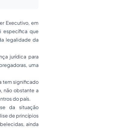
er Executivo, em
i específica que
da legalidade da
ça jurídica para
mpregadoras, uma
a tem significado
, não obstante a
ntros do país.
se da situação
se de princípios
abelecidas, ainda