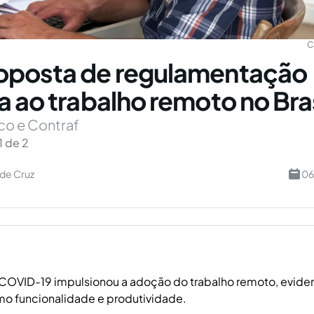
C
oposta de regulamentação
a ao trabalho remoto no Bras
co e Contraf
1 de 2
de Cruz
06
COVID-19 impulsionou a adoção do trabalho remoto, evide
mo funcionalidade e produtividade.