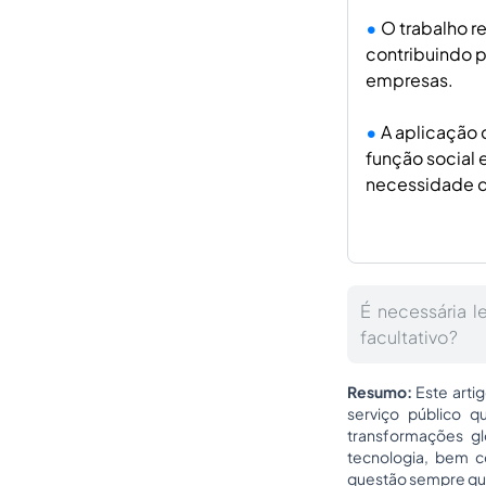
O trabalho 
contribuindo p
empresas.
A aplicação 
função social 
necessidade de
É necessária l
facultativo?
Resumo:
Este arti
serviço público q
transformações g
tecnologia, bem 
questão sempre que