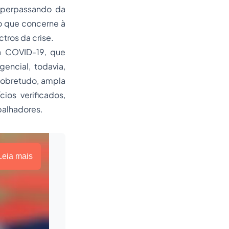
 perpassando da
no que concerne à
tros da crise.
a COVID-19, que
encial, todavia,
sobretudo, ampla
ios verificados,
balhadores.
Leia mais