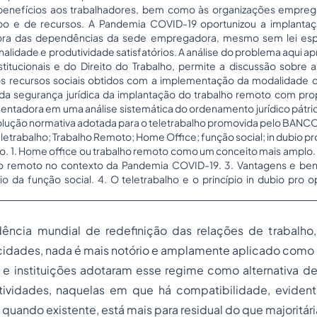
benefícios aos trabalhadores, bem como às organizações empregad
o e de recursos. A Pandemia COVID-19 oportunizou a implantaç
 fora das dependências da sede empregadora, mesmo sem lei espe
alidade e produtividade satisfatórios. A análise do problema aqui ap
stitucionais e do Direito do Trabalho, permite a discussão sobre 
s recursos sociais obtidos com a implementação da modalidade d
da segurança jurídica da implantação do trabalho remoto com pro
ntadora em uma análise sistemática do ordenamento jurídico pátri
 solução normativa adotada para o teletrabalho promovida pelo BA
letrabalho; Trabalho Remoto;
Home Office
; função social;
in dubio pr
o. 1. Home office ou trabalho remoto como um conceito mais amplo. 2
o remoto no contexto da Pandemia COVID-19. 3. Vantagens e bene
io da função social. 4. O teletrabalho e o princípio in dubio
pro o
ncia mundial de redefinição das relações de trabalho,
idades, nada é mais notório e amplamente aplicado como o
s e instituições adotaram esse regime como alternativa 
tividades, naquelas em que há compatibilidade, eviden
 quando existente, está mais para residual do que majoritári