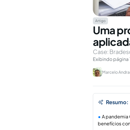
Artigo
Uma pr
aplicad
Case: Brades
Exibindo página 
Marcelo Andra
Resumo:
A pandemia 
benefícios co