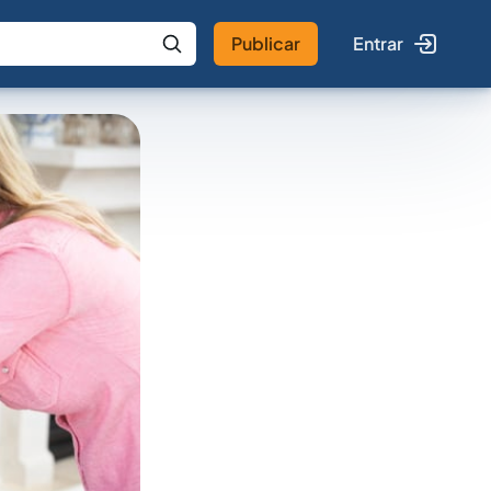
Publicar
Entrar
 IA
Buscar no Jus