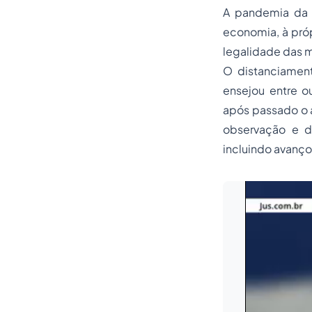
A pandemia da 
economia, à próp
legalidade das m
O distanciamen
ensejou entre o
após passado o á
observação e di
incluindo avanço