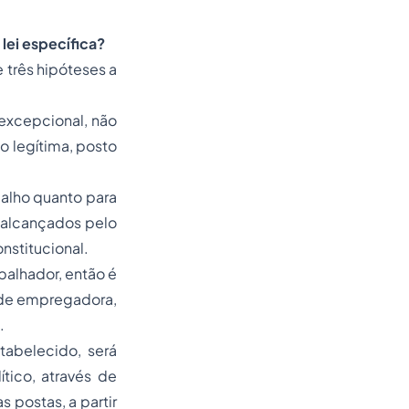
lei específica?
três hipóteses a
excepcional, não
o legítima, posto
balho quanto para
 alcançados pelo
nstitucional.
balhador, então é
ade empregadora,
.
tabelecido, será
tico, através de
s postas, a partir