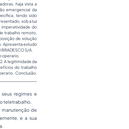
oras, haja vista a
ão emergencial da
cífica, tendo sido
resentado, sob a luz
a imperatividade do
e trabalho remoto.
posição de solução
o. Apresenta estudo
NCO BRADESCO S/A.
o operario.
. A legitimidade da
fícios do trabalho
perario
. Conclusão.
 seus regimes e
 teletrabalho.
de manutenção de
temente, e a sua
a.