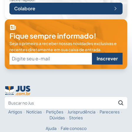
Colabore
Fique sempre informado!
Seja o primeiro a receber nossas novidades exclusivas e
recentes diretamente em sua caixa de entrada.
Inscrever
Artigos
·
Notícias
·
Petições
·
Jurisprudência
·
Pareceres
·
Fale com a IA
Buscar no Jus
Dúvidas
·
Stories
Ajuda
·
Fale conosco