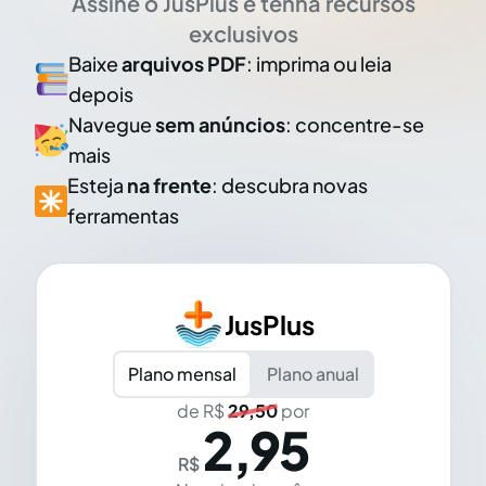
Assine o JusPlus e tenha recursos
exclusivos
Baixe
arquivos PDF
: imprima ou leia
depois
Navegue
sem anúncios
: concentre-se
mais
Esteja
na frente
: descubra novas
ferramentas
JusPlus
Plano mensal
Plano anual
de R$
29,50
por
2,95
R$