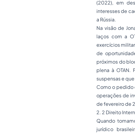
(2022), em des
interesses de c
a Rússia.
Na visão de Jon
laços com a OT
exercícios milit
de oportunidad
próximos do bloc
plena à OTAN. F
suspensas e que 
Como o pedido de
operações de inva
de fevereiro de 
2. 2 Direito Inter
Quando tomamos
jurídico brasi