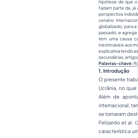
hipótese de que o
faziam parte da, já
perspectiva indivi
cenário internaci
globalizado; para a
passado; e agrega 
tem uma causa co
inestimáveis aos mo
explicativa tendo a
secundárias, artigo
Palavras-chave:
Rú
1. Introdução
O presente traba
Ucrânia, no qual
Além de aponta
internacional, ta
se tornaram dest
Felizardo et al.
característica 