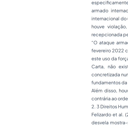
especificamente 
armado internac
internacional do
houve violação
recepcionada pel
“O ataque armad
fevereiro 2022 c
este uso da for
Carta, não exi
concretizada num
fundamentos da l
Além disso, hou
contrária ao ord
2. 3 Direitos Hu
Felizardo et al.
desvela mostra-