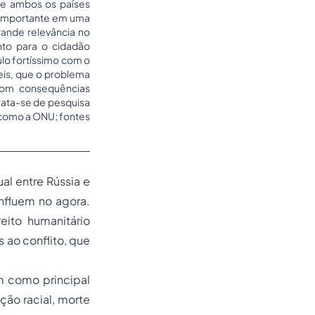
ue ambos os países
 é importante em uma
rande relevância no
nto para o cidadão
ulo fortíssimo com o
eis, que o problema
com consequências
Trata-se de pesquisa
, como a ONU; fontes
al entre Rússia e
influem no agora.
ito humanitário
s ao conflito, que
em como principal
ão racial, morte