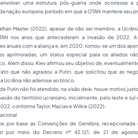
envolver uma estrutura pós-guerra onde ocorresse a 
ada nação europeia, período em que a OTAN manteve seu 
athan Master (2022), apesar de não ser membro, a Ucrân
AN nos anos que antecederam a invasão de 2022. A U
ares anuais com a aliança e, em 2020, tornou-se um dos apen
es aprimoradas, um status especial para os aliados n
o. Além disso, Kiev afirmou seu objetivo de, eventualment
ato que não agradou a Putin, que solicitou que as ne
a Ucrânia não aderisse ao bloco.
 Putin não foi atendido, na visão dele, houve motivo justo 
são do território ucraniano, inicialmente, pelo leste e sul
2022, conforme Taylor, Macias e Wilkie (2022).
nacional
 por base as Convenções de Genébra, recepcionada 
leiro por meio do Decreto nº 42.121, de 21 de agost