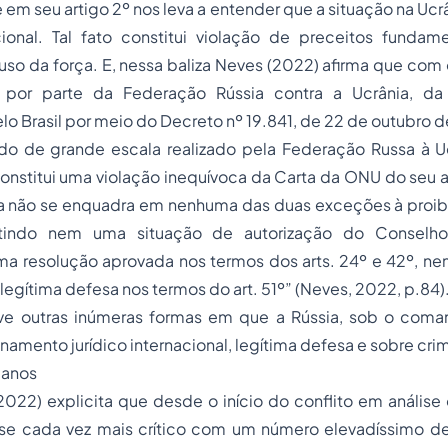
em seu artigo 2º nos leva a entender que a situação na Ucrâ
ional. Tal fato constitui violação de preceitos fundame
 uso da força. E, nessa baliza Neves (2022) afirma que co
, por parte da Federação Rússia contra a Ucrânia, d
o Brasil por meio do Decreto nº 19.841, de 22 de outubro d
o de grande escala realizado pela Federação Russa à 
onstitui uma violação inequívoca da Carta da ONU do seu art
ça não se enquadra em nenhuma das duas exceções à proibi
stindo nem uma situação de autorização do Conselh
a resolução aprovada nos termos dos arts. 24º e 42º, nem
egítima defesa nos termos do art. 51º” (Neves, 2022, p.84)
ve outras inúmeras formas em que a Rússia, sob o coman
enamento jurídico internacional, legítima defesa e sobre cri
manos
 (2022) explicita que desde o início do conflito em análise
se cada vez mais crítico com um número elevadíssimo de