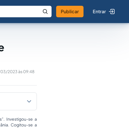
Publicar
Entrar
 IA
Buscar no Jus
e
03/2023 às 09:48
”. Investigou-se a
rânia. Cogitou-se a