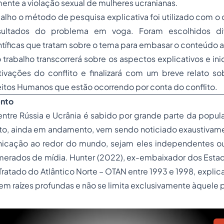
zmente a violação sexual de mulheres ucranianas.
alho o método de pesquisa explicativa foi utilizado com o 
sultados do problema em voga. Foram escolhidos di
tíficas que tratam sobre o tema para embasar o conteúdo 
 trabalho transcorrerá sobre os aspectos explicativos e in
tivações do conflito e finalizará com um breve relato so
eitos Humanos que estão ocorrendo por conta do conflito.
ento
 entre Rússia e Ucrânia é sabido por grande parte da popu
to, ainda em andamento, vem sendo noticiado exaustivame
icação ao redor do mundo, sejam eles independentes ou
erados de mídia. Hunter (2022), ex-embaixador dos Estad
ratado do Atlântico Norte – OTAN entre 1993 e 1998, explica 
tem raízes profundas e não se limita exclusivamente àquele p