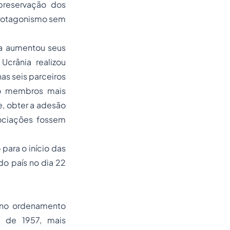
preservação dos
protagonismo sem
ia aumentou seus
crânia realizou
as seis parceiros
ão membros mais
e, obter a adesão
gociações fossem
para o início das
 do país no dia 22
no ordenamento
o de 1957, mais