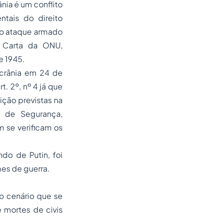
nia é um conflito
ntais do direito
m o ataque armado
a Carta da ONU,
e 1945.
Ucrânia em 24 de
. 2º, nº 4 já que
ção previstas na
o de Segurança,
 se verificam os
.
do de Putin, foi
mes de guerra.
 o cenário que se
 mortes de civis