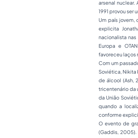
arsenal nuclear.
1991 provou ser 
Um país jovem, 
explicita Jona
nacionalista na
Europa e OTAN,
favoreceu laços 
Com um passado 
Soviética, Nikit
de álcool (Ash, 
tricentenário da
da União Soviéti
quando a locali
conforme explici
O evento de gra
(Gaddis, 2005).