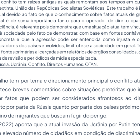
 conflito tem raízes antigas as quais remontam aos tempos em q
 extinta, União das Repúblicas Socialistas Soviéticas. Este trabalho
dual devido ao fato de que o conhecimento sobre fatos atuais de g
onal é de suma importância tanto para o operador de direito qua
 ciência, é relevante pois demonstra que uma situação atual tem vínc
à sociedade pelo fato de demonstrar, com base em fontes confiáv
ncreta e que a agressão pode ser entendida como injusta e 
radores dos países envolvidos, limítrofes e a sociedade em geral. 
s fontes primárias alicerçadas em relatórios de órgãos consolidados
s de revisão e periódicos da mídia especializada.
ssia. Ucrânia. Conflito. Direitos Humanos. OTAN.
lho tem por tema e direcionamento principal o conflito atu
 tece breves comentários sobre situações pretéritas que 
r fatos que podem ser considerados afrontosos ao dire
nto por parte da Rússia quanto por parte dos países próximo
ino de migrantes que buscam fugir do perigo.
 (2022) aponta que a atual invasão da Ucrânia por Putin t
um elevado número de cidadãos em condição de discriminaç