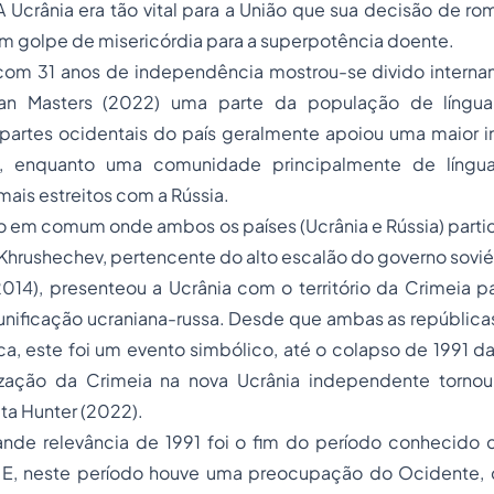
 A Ucrânia era tão vital para a União que sua decisão de r
um golpe de misericórdia para a superpotência doente.
com 31 anos de independência mostrou-se divido intern
than Masters (2022) uma parte da população de língua
s partes ocidentais do país geralmente apoiou uma maior 
 enquanto uma comunidade principalmente de língua
mais estreitos com a Rússia.
em comum onde ambos os países (Ucrânia e Rússia) parti
a Khrushechev, pertencente do alto escalão do governo soviét
2014), presenteou a Ucrânia com o território da Crimeia 
 unificação ucraniana-russa. Desde que ambas as repúblic
ca, este foi um evento simbólico, até o colapso de 1991 da
zação da Crimeia na nova Ucrânia independente tornou-s
ta Hunter (2022).
nde relevância de 1991 foi o fim do período conhecido 
 E, neste período houve uma preocupação do Ocidente,