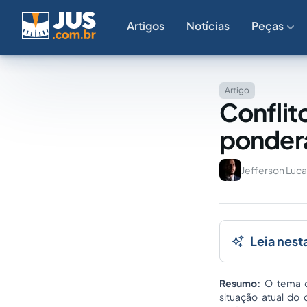
Artigos
Notícias
Peças
Artigo
Conflito
ponder
Jefferson Luca
Leia nest
Resumo:
O tema de
situação atual do 