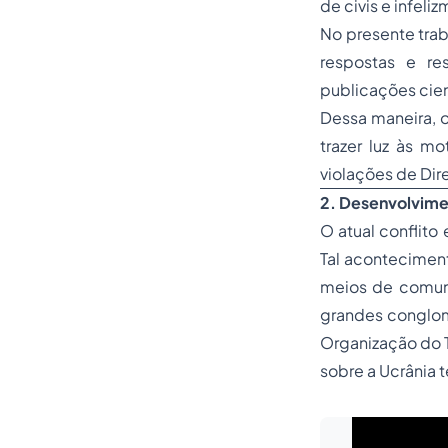
de civis e infeli
No presente trab
respostas e re
publicações cien
Dessa maneira, o
trazer luz às mo
violações de Dir
2. Desenvolvim
O atual conflito
Tal acontecimen
meios de comun
grandes conglom
Organização do T
sobre a Ucrânia 