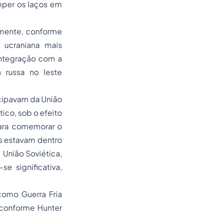
omper os laços em
amente, conforme
 ucraniana mais
integração com a
 russa no leste
cipavam da União
ico, sob o efeito
para comemorar o
as estavam dentro
 União Soviética,
e significativa,
como Guerra Fria
 conforme Hunter