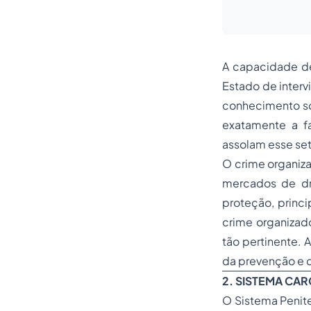
A capacidade de
Estado de interv
conhecimento so
exatamente a fa
assolam esse set
O crime organiz
mercados de dr
proteção, princi
crime organizad
tão pertinente. 
da prevenção e 
2. SISTEMA CA
O Sistema Penite