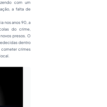
adizendo com um
ção, a falta de
ia nos anos 90, a
colas do crime,
 novos presos. O
bedecidas dentro
a cometer crimes
local.
Leia mais