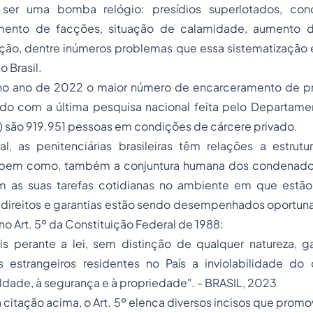
 ser uma bomba relógio: presídios superlotados, co
imento de facções, situação de calamidade, aumento d
pção, dentre inúmeros problemas que essa sistematização 
 Brasil.
u no ano de 2022 o maior número de encarceramento de pre
rdo com a última pesquisa nacional feita pelo Departamen
) são 919.951 pessoas em condições de cárcere privado.
l, as penitenciárias brasileiras têm relações a estrut
 bem como, também a conjuntura humana dos condenado
 as suas tarefas cotidianas no ambiente em que estão
s direitos e garantias estão sendo desempenhados oportun
no Art. 5º da Constituição Federal de 1988:
is perante a lei, sem distinção de qualquer natureza, g
s estrangeiros residentes no País a inviolabilidade do d
aldade, à segurança e à propriedade". - BRASIL, 2023
citação acima, o Art. 5º elenca diversos incisos que pro