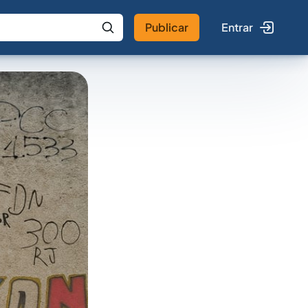
Publicar
Entrar
 IA
Buscar no Jus