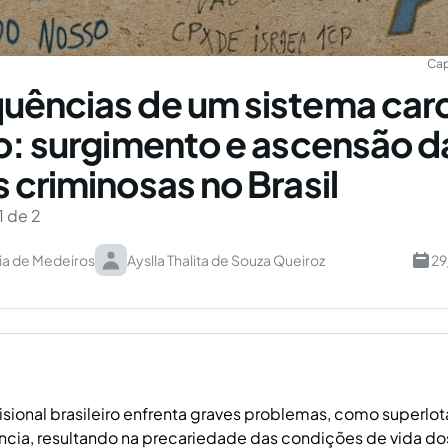
Cap
ências de um sistema carc
o: surgimento e ascensão d
 criminosas no Brasil
1 de 2
ia de Medeiros
Ayslla Thalita de Souza Queiroz
29
isional brasileiro enfrenta graves problemas, como superlot
ência, resultando na precariedade das condições de vida do