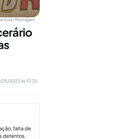
a:
Sora / Montagem
erário
as
/05/2023 às 10:25
ação, falta de
s detentos.