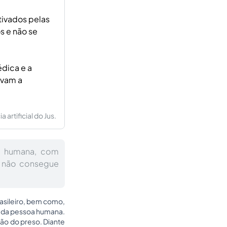
tivados pelas
s e não se
édica e a
avam a
artificial do Jus.
de humana, com
o não consegue
rasileiro, bem como,
e da pessoa humana.
ção do preso. Diante