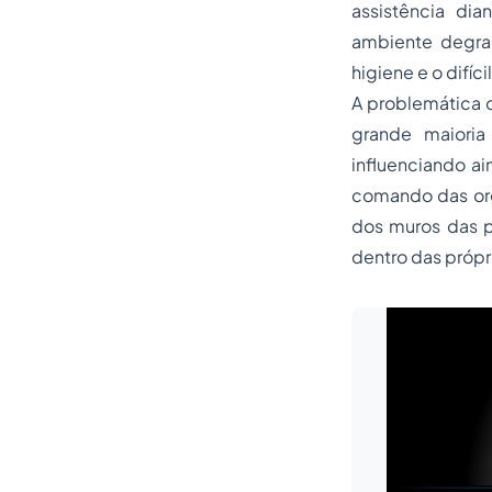
assistência di
ambiente degra
higiene e o difíc
A problemática d
grande maioria
influenciando a
comando das org
dos muros das p
dentro das própr