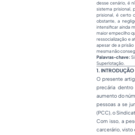
desse cenário, é n
sistema prisional,
prisional, é certo
obstante, a negli
intensificar ainda
maior empecilho qu
ressocialização e a
apesar de a prisão
mesma não consegue
Palavras-chave:
Si
Superlotação.
1. INTRODUÇÃO
O presente arti
precária dentro
aumento do núme
pessoas a se ju
(PCC), o Sindica
Com isso, a pesq
carcerário, vist