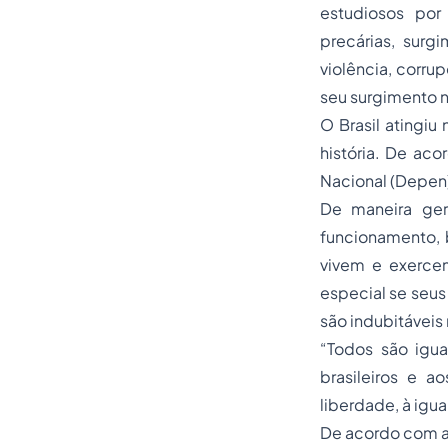
estudiosos por
precárias, surg
violência, corru
seu surgimento no
O Brasil atingi
história. De aco
Nacional (Depen
De maneira gera
funcionamento,
vivem e exercem
especial se seu
são indubitáveis 
“Todos são igua
brasileiros e ao
liberdade, à igu
De acordo com a 