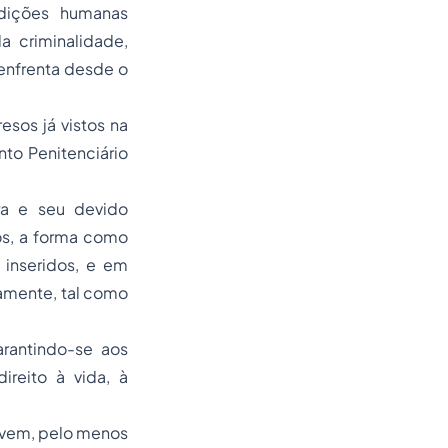
ndições humanas
a criminalidade,
enfrenta desde o
sos já vistos na
to Penitenciário
ura e seu devido
s, a forma como
 inseridos, e em
amente, tal como
arantindo-se aos
ireito à vida, à
movem, pelo menos