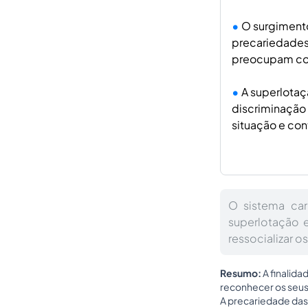
O surgimento
precariedades 
preocupam com
A superlotaçã
discriminação 
situação e con
O sistema car
superlotação 
ressocializar o
Resumo:
A finalida
reconhecer os seus
A precariedade das 