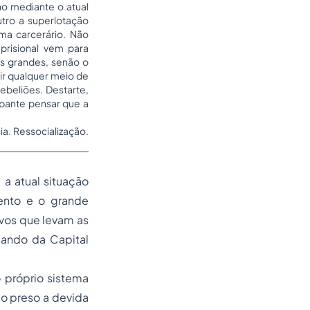
no mediante o atual
tro a superlotação
ema carcerário. Não
prisional vem para
os grandes, senão o
ir qualquer meio de
rebeliões. Destarte,
upante pensar que a
ia. Ressocialização.
a atual situação
mento e o grande
vos que levam as
mando da Capital
o próprio sistema
ao preso a devida