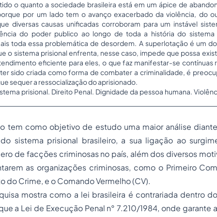
ítido o quanto a sociedade brasileira está em um ápice de abando
 porque por um lado tem o avanço exacerbado da violência, do ou
 que diversas causas unificadas corroboram para um instável sist
gência do poder publico ao longo de toda a história do sistema 
 mais toda essa problemática de desordem. A superlotação é um d
e o sistema prisional enfrenta, nesse caso, impede que possa exist
tendimento eficiente para eles, o que faz manifestar-se contínuas 
 ter sido criada como forma de combater a criminalidade, é preoc
 sequer a ressocialização do aprisionado.
stema prisional. Direito Penal. Dignidade da pessoa humana. Violênc
go tem como objetivo de estudo uma maior análise diante 
 do sistema prisional brasileiro, a sua ligação ao surgi
ro de facções criminosas no país, além dos diversos moti
ntarem as organizações criminosas, como o Primeiro Co
to do Crime, e o Comando Vermelho (CV).
uisa mostra como a lei brasileira é contrariada dentro d
o que a Lei de Execução Penal n° 7.210/1984, onde garante 