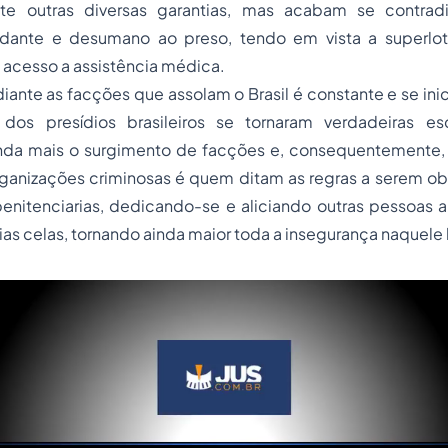
ante outras diversas garantias, mas acabam se contr
dante e desumano ao preso, tendo em vista a superlota
il acesso a assistência médica.
iante as facções que assolam o Brasil é constante e se inic
 dos presídios brasileiros se tornaram verdadeiras es
inda mais o surgimento de facções e, consequentemente,
anizações criminosas é quem ditam as regras a serem o
enitenciarias, dedicando-se e aliciando outras pessoas 
ias celas, tornando ainda maior toda a insegurança naquele 