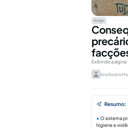
Artigo
Consequ
precári
facções
Exibindo página 
Ana Beatriz Ma
Resumo:
O sistema pr
higiene e viol