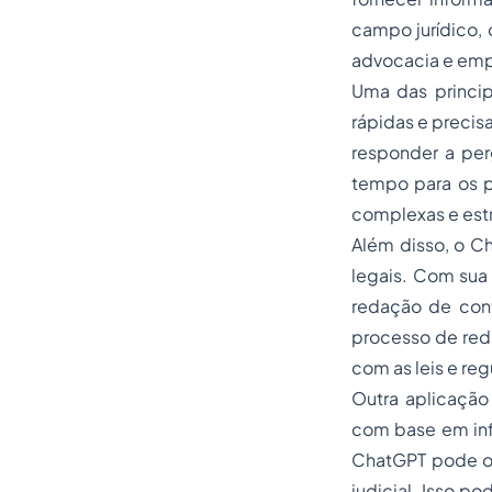
campo jurídico, 
advocacia e emp
Uma das princi
rápidas e precis
responder a per
tempo para os pr
complexas e est
Além disso, o C
legais. Com sua 
redação de cont
processo de re
com as leis e re
Outra aplicação
com base em inf
ChatGPT pode of
judicial. Isso p