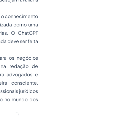
 e o conhecimento
ilizada como uma
árias. O ChatGPT
da deve ser feita
ara os negócios
r na redação de
ara advogados e
ra consciente,
sionais jurídicos
oso no mundo dos