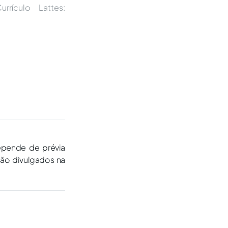
rrículo Lattes:
epende de prévia
são divulgados na