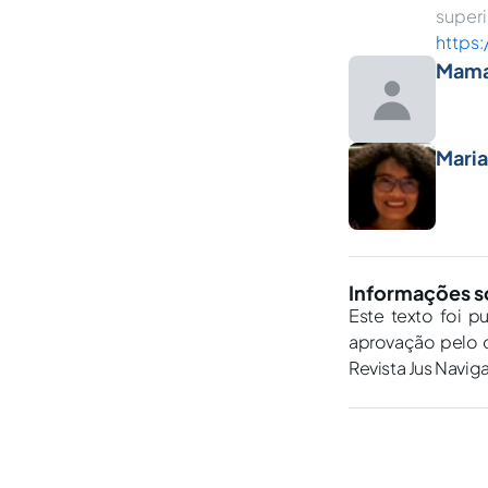
super
https:
Mama
Maria
Informações s
Este texto foi p
aprovação pelo c
Revista Jus Navig