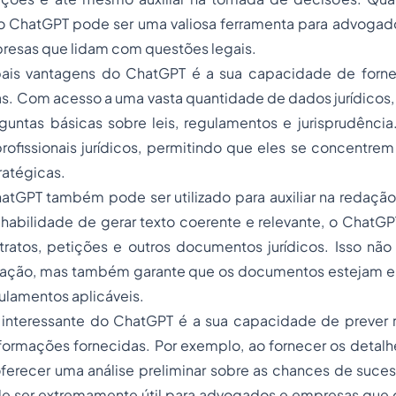
o ChatGPT pode ser uma valiosa ferramenta para advogados
resas que lidam com questões legais.
pais vantagens do ChatGPT é a sua capacidade de forne
as. Com acesso a uma vasta quantidade de dados jurídicos
guntas básicas sobre leis, regulamentos e jurisprudência
ofissionais jurídicos, permitindo que eles se concentrem
ratégicas.
hatGPT também pode ser utilizado para auxiliar na redaç
habilidade de gerar texto coerente e relevante, o ChatGP
ratos, petições e outros documentos jurídicos. Isso não 
dação, mas também garante que os documentos estejam 
gulamentos aplicáveis.
 interessante do ChatGPT é a sua capacidade de prever r
ormações fornecidas. Por exemplo, ao fornecer os detalh
erecer uma análise preliminar sobre as chances de suc
ode ser extremamente útil para advogados e empresas que 