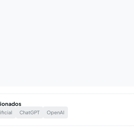
cionados
ificial
ChatGPT
OpenAI