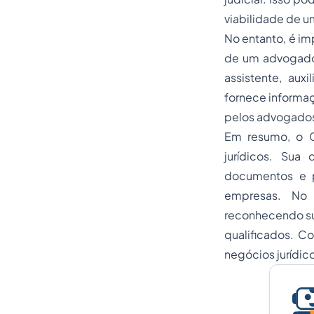
viabilidade de u
No entanto, é im
de um advogado.
assistente, aux
fornece informaç
pelos advogados
Em resumo, o C
jurídicos. Sua
documentos e p
empresas. No 
reconhecendo sua
qualificados. C
negócios jurídic