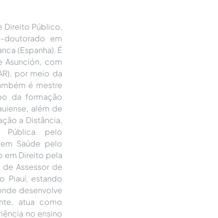
 Direito Público,
ós-doutorado em
anca (Espanha). É
de Asunción, com
MAR), por meio da
 Também é mestre
po da formação
auiense, além de
ção a Distância,
o Pública pelo
 em Saúde pelo
o em Direito pela
o de Assessor de
 Piauí, estando
 onde desenvolve
ente, atua como
iência no ensino