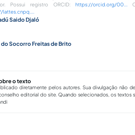
ior. Possui registro ORCID:
https://orcid.org/00...
Cu
//lattes.cnpq....
dú Saido Djaló
 do Socorro Freitas de Brito
obre o texto
ublicado diretamente pelos autores. Sua divulgação não d
onselho editorial do site. Quando selecionados, os textos 
andi