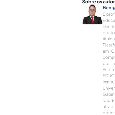
Sobre os auto
Beni
É prof
Educa
Direit
douto
título
Plata
em Ci
compl
possu
Audi
EDUCA
Instit
Unive
Gabin
lotad
ativi
docen