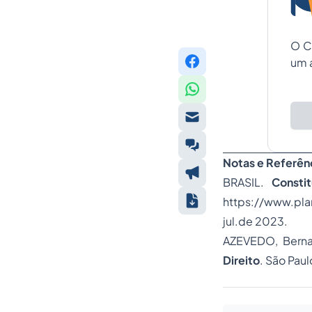
O C
um 
Notas e Referên
BRASIL.
Consti
https://www.plan
jul.de
2023.
AZEVEDO, Bern
Direito
. São Paul