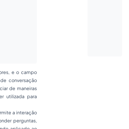
etores, e o campo
 de conversação
iciar de maneiras
r utilizada para
mite a interação
onder perguntas,
ando aplicado ao