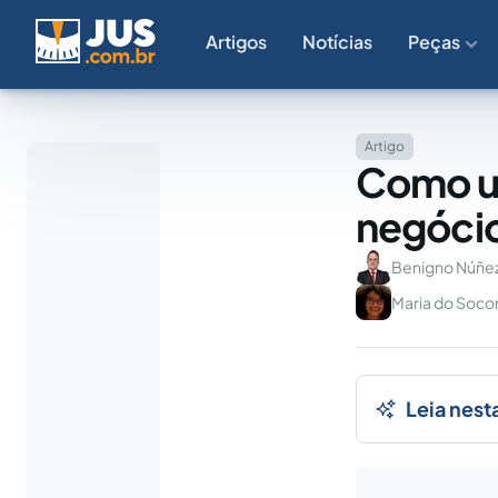
Artigos
Notícias
Peças
Artigo
Como us
negócio
Benigno Núñe
Maria do Socor
Leia nest