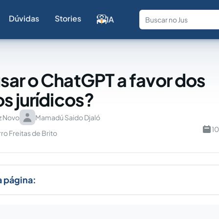
Dúvidas
Stories
IA
Fale com a
ar o ChatGPT a favor dos
s jurídicos?
z Novo
Mamadú Saido Djaló
10
ro Freitas de Brito
a página: