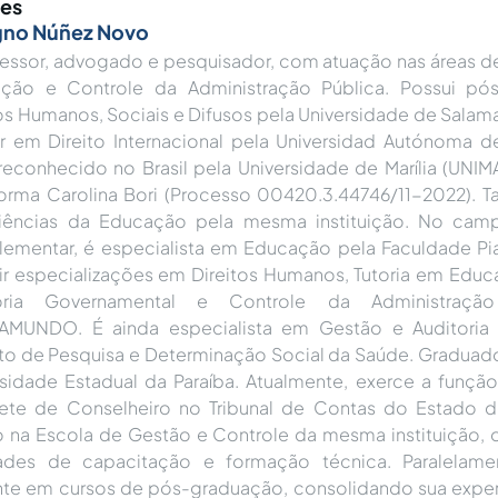
res
gno Núñez Novo
essor, advogado e pesquisador, com atuação nas áreas de
ção e Controle da Administração Pública. Possui p
os Humanos, Sociais e Difusos pela Universidade de Salam
r em Direito Internacional pela Universidad Autónoma 
 reconhecido no Brasil pela Universidade de Marília (UNI
forma Carolina Bori (Processo 00420.3.44746/11-2022).
ências da Educação pela mesma instituição. No cam
ementar, é especialista em Educação pela Faculdade Pi
ir especializações em Direitos Humanos, Tutoria em Educa
toria Governamental e Controle da Administraçã
MUNDO. É ainda especialista em Gestão e Auditoria
uto de Pesquisa e Determinação Social da Saúde. Graduad
rsidade Estadual da Paraíba. Atualmente, exerce a funçã
ete de Conselheiro no Tribunal de Contas do Estado do
o na Escola de Gestão e Controle da mesma instituição,
dades de capacitação e formação técnica. Paralelam
te em cursos de pós-graduação, consolidando sua exper