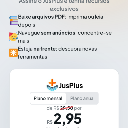
Assine o JusPlus e tenha recursos
exclusivos
Baixe
arquivos PDF
: imprima ou leia
depois
Navegue
sem anúncios
: concentre-se
mais
Esteja
na frente
: descubra novas
ferramentas
JusPlus
Plano mensal
Plano anual
de R$
29,50
por
2,95
R$