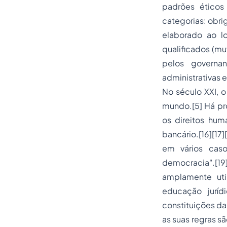
padrões éticos
categorias: obri
elaborado ao lo
qualificados (mu
pelos governan
administrativas 
No século XXI, 
mundo.[5] Há pr
os direitos hum
bancário.[16][17
em vários caso
democracia".[19]
amplamente uti
educação juríd
constituições da
as suas regras s