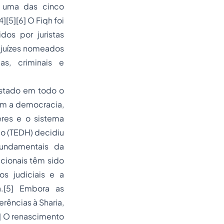
a uma das cinco
[5][6] O Fiqh foi
dos por juristas
r juízes nomeados
as, criminais e
estado em todo o
om a democracia,
eres e o sistema
go (TEDH) decidiu
fundamentais da
cionais têm sido
s judiciais e a
.[5] Embora as
rências à Sharia,
5] O renascimento