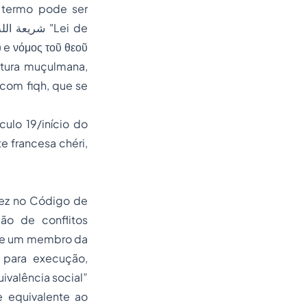
 termo pode ser
atura muçulmana,
com fiqh, que se
culo 19/início do
e francesa chéri,
 vez no Código de
ão de conflitos
 que um membro da
a para execução,
ivalência social”
 equivalente ao