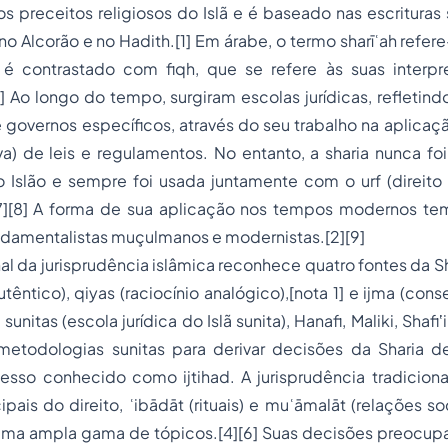
os preceitos religiosos do Islã e é baseado nas escrituras 
o Alcorão e no Hadith.[1] Em árabe, o termo sharīʿah refere
 é contrastado com fiqh, que se refere às suas interpr
] Ao longo do tempo, surgiram escolas jurídicas, refletind
governos específicos, através do seu trabalho na aplicação
tva) de leis e regulamentos. No entanto, a sharia nunca fo
no Islão e sempre foi usada juntamente com o urf (direito
[7][8] A forma de sua aplicação nos tempos modernos te
ndamentalistas muçulmanos e modernistas.[2][9]
nal da jurisprudência islâmica reconhece quatro fontes da Sh
têntico), qiyas (raciocínio analógico),[nota 1] e ijma (conse
itas (escola jurídica do Islã sunita), Hanafi, Maliki, Shafiʽi,
etodologias sunitas para derivar decisões da Sharia de
so conhecido como ijtihad. A jurisprudência tradicional 
pais do direito, ʿibādāt (rituais) e muʿāmalāt (relações so
a ampla gama de tópicos.[4][6] Suas decisões preocup