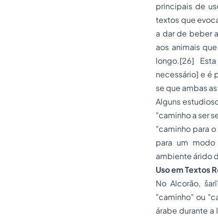
principais de u
textos que evoc
a dar de beber 
aos animais que
longo.[26] Est
necessário] e é 
se que ambas as 
Alguns estudios
"caminho a ser s
"caminho para o
para um modo 
ambiente árido d
Uso em Textos Re
No Alcorão, šar
"caminho" ou "ca
árabe durante a 