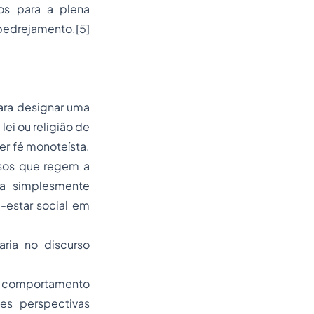
os para a plena
pedrejamento.[5]
para designar uma
lei ou religião de
uer fé monoteísta.
iosos que regem a
ca simplesmente
m-estar social em
aria no discurso
de comportamento
es perspectivas