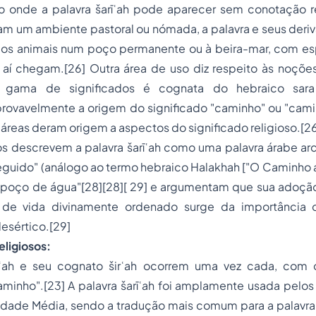
so onde a palavra šarīʿah pode aparecer sem conotação re
am um ambiente pastoral ou nómada, a palavra e seus deri
aos animais num poço permanente ou à beira-mar, com esp
 aí chegam.[26] Outra área de uso diz respeito às noçõe
a gama de significados é cognata do hebraico saraʿ
provavelmente a origem do significado "caminho" ou "cami
áreas deram origem a aspectos do significado religioso.[2
os descrevem a palavra šarīʿah como uma palavra árabe ar
eguido" (análogo ao termo hebraico Halakhah ["O Caminho a 
 poço de água"[28][28][ 29] e argumentam que sua adoç
de vida divinamente ordenado surge da importância
esértico.[29]
ligiosos:
īʿah e seu cognato širʿah ocorrem uma vez cada, com 
minho".[23] A palavra šarīʿah foi amplamente usada pelos
Idade Média, sendo a tradução mais comum para a palavra 