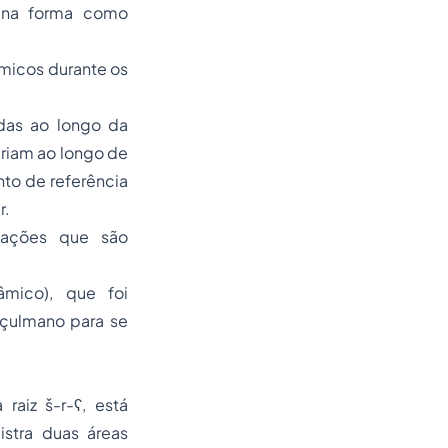
m na forma como
lâmicos durante os
idas ao longo da
ariam ao longo de
to de referência
r.
tações que são
uçulmano para se
raiz š-r-ʕ, está
gistra duas áreas