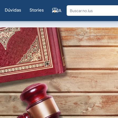
Dúvidas
Stories
IA
Fale com a