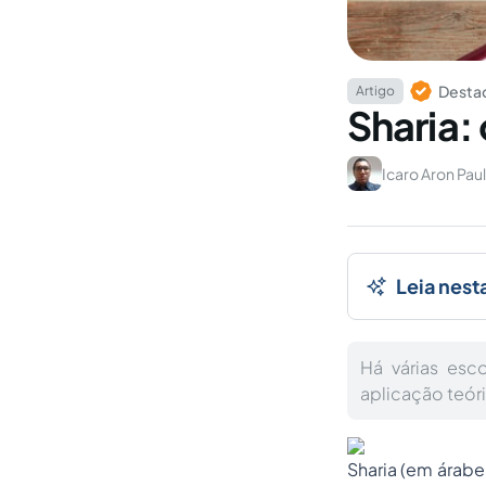
Destaq
Artigo
Sharia: 
Icaro Aron Pau
Leia nest
Há várias esc
aplicação teóric
Sharia (em árabe: شَريعَة) é um corpo de leis religiosas que faz parte da tradição islâmica.