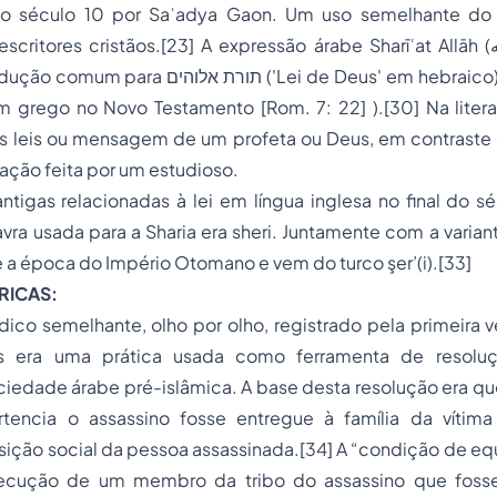
do século 10 por Saʿadya Gaon. Um uso semelhante do
ores cristãos.[23] A expressão árabe Sharīʿat Allāh (شريعة الله "Lei de
תורת ('Lei de Deus' em hebraico) e νόμος τοῦ θεοῦ
em grego no Novo Testamento [Rom. 7: 22] ).[30] Na liter
as leis ou mensagem de um profeta ou Deus, em contraste 
tação feita por um estudioso.
tigas relacionadas à lei em língua inglesa no final do sé
avra usada para a Sharia era sheri. Juntamente com a variant
e a época do Império Otomano e vem do turco şer’(i).[33]
RICAS:
dico semelhante, olho por olho, registrado pela primeira
s era uma prática usada como ferramenta de resoluç
sociedade árabe pré-islâmica. A base desta resolução era
rtencia o assassino fosse entregue à família da vítim
sição social da pessoa assassinada.[34] A “condição de equ
execução de um membro da tribo do assassino que fosse