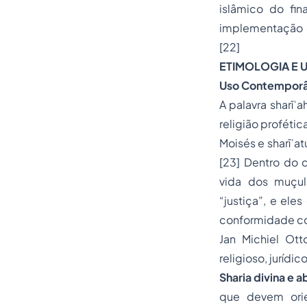
islâmico do fi
implementação d
[22]
ETIMOLOGIA E 
Uso Contempor
A palavra sharīʿ
religião profétic
Moisés e sharīʿat
[23] Dentro do d
vida dos muçul
“justiça”, e ele
conformidade co
Jan Michiel Ott
religioso, jurídic
Sharia divina e a
que devem orie