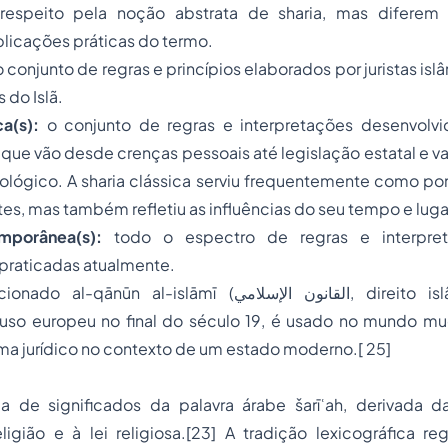
espeito pela noção abstrata de sharia, mas difere
licações práticas do termo.
 conjunto de regras e princípios elaborados por juristas is
 do Islã.
ica(s):
o conjunto de regras e interpretações desenvolv
a, que vão desde crenças pessoais até legislação estatal e v
lógico. A sharia clássica serviu frequentemente como pon
tes, mas também refletiu as influências do seu tempo e luga
emporânea(s):
todo o espectro de regras e interpre
praticadas atualmente.
al-islāmī (القانون الإسلامي, direito islâmico), que foi
so europeu no final do século 19, é usado no mundo m
tema jurídico no contexto de um estado moderno.[ 25]
a de significados da palavra árabe šarīʿah, derivada da 
ligião e à lei religiosa.[23] A tradição lexicográfica re