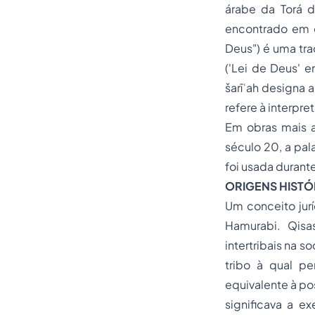
árabe da Torá 
encontrado em escrit
Deus") é uma tradução comum para  אלוהים
('Lei de Deus' 
šarīʿah designa 
refere à interpre
Em obras mais an
século 20, a pal
foi usada durant
ORIGENS HISTÓ
Um conceito jurí
Hamurabi. Qisa
intertribais na 
tribo à qual pe
equivalente à po
significava a 