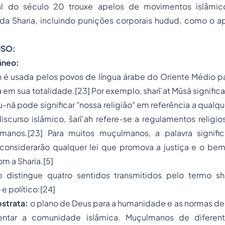
nal do século 20 trouxe apelos de movimentos islâmic
a Sharia, incluindo punições corporais hudud, como o a
USO:
âneo:
ah é usada pelos povos de língua árabe do Oriente Médio 
a em sua totalidade.[23] Por exemplo, sharīʿat Mūsā significa 
u-nā pode significar "nossa religião" em referência a qualq
iscurso islâmico, šarīʿah refere-se a regulamentos relig
manos.[23] Para muitos muçulmanos, a palavra signifi
s considerarão qualquer lei que promova a justiça e o be
m a Sharia.[5]
o distingue quatro sentidos transmitidos pelo termo sh
o e político:[24]
bstrata:
o plano de Deus para a humanidade e as normas 
ntar a comunidade islâmica. Muçulmanos de diferent