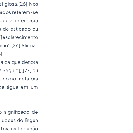
ligiosa.[26] Nos
vados referem-se
ecial referência
s de esticado ou
[esclarecimento
nho".[26] Afirma-
6]
caica que denota
Seguir"]),[27] ou
ão como metáfora
 da água em um
o significado de
 judeus de língua
torá na tradução