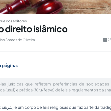
ue dos editores
o direito islâmico
lino Soares de Oliveira
2
a página:
olas jurídicas que refletem preferências de sociedades
a (usul) e prática (füru/fetva) de leis e regulamentos da sha
[1][2]