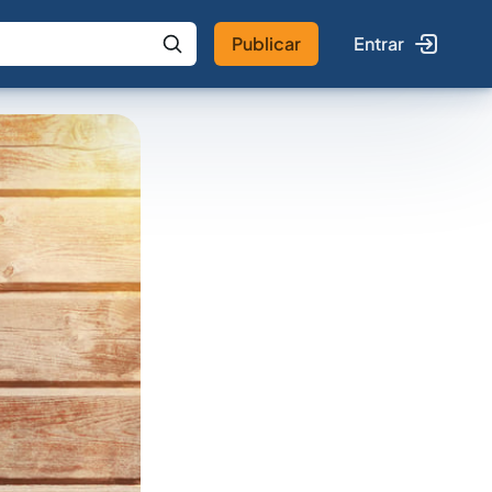
Publicar
Entrar
 IA
Buscar no Jus