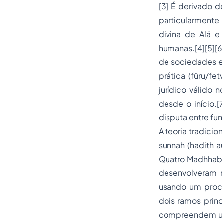
[3] É derivado d
particularmente n
divina de Alá e
humanas.[4][5][6
de sociedades e 
prática (füru/fe
jurídico válido 
desde o início.
disputa entre fu
A teoria tradicio
sunnah (hadith au
Quatro Madhhab sun
desenvolveram m
usando um proces
dois ramos princi
compreendem um