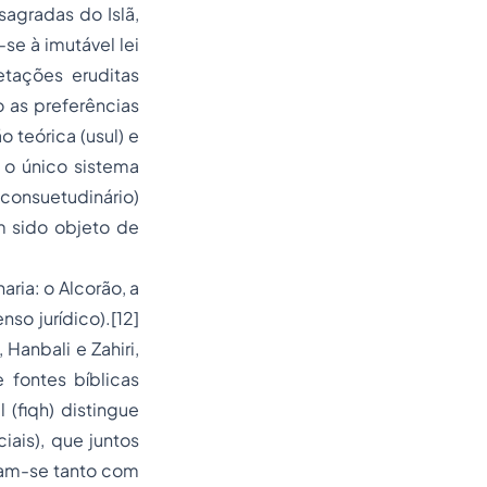
sagradas do Islã,
-se à imutável lei
etações eruditas
o as preferências
 teórica (usul) e
i o único sistema
 consuetudinário)
m sido objeto de
aria: o Alcorão, a
nso jurídico).[12]
 Hanbali e Zahiri,
 fontes bíblicas
(fiqh) distingue
ciais), que juntos
am-se tanto com