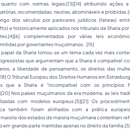
 quanto com normas legais,[13][14] atribuindo ações 
gatórias, recomendadas, neutras, abomináveis e proibidas.[4]
ngo dos séculos por pareceres jurídicos (fatwas) emiti
ftis) e historicamente aplicados nos tribunais da Sharia po
tes,[4][6] complementados por várias leis económic
emitidas por governantes muçulmanos. .[15]
o papel da Sharia tornou-se um tema cada vez mais cont
ogressistas que argumentam que a Sharia é compatível c
anos, a liberdade de pensamento, os direitos das mulh
][18] O Tribunal Europeu dos Direitos Humanos em Estrasbur
s que a Sharia é "incompatível com os princípios 
[20] Nos países muçulmanos da era moderna, as leis tradi
lizadas com modelos europeus.[5][21] Os procedimento
ica também foram alinhados com a prática europeia
 maioria dos estados de maioria muçulmana contenham refe
ão em grande parte mantidas apenas no direito da família.[