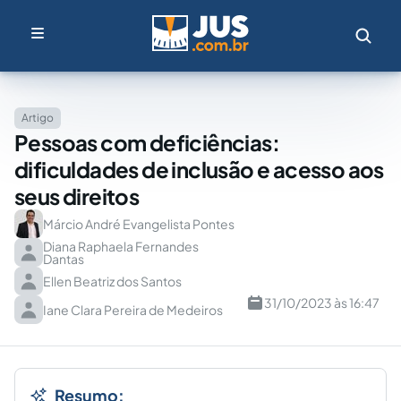
Artigo
Pessoas com deficiências:
dificuldades de inclusão e acesso aos
seus direitos
Márcio André Evangelista Pontes
Diana Raphaela Fernandes
Dantas
Ellen Beatriz dos Santos
31/10/2023 às 16:47
Iane Clara Pereira de Medeiros
Resumo: