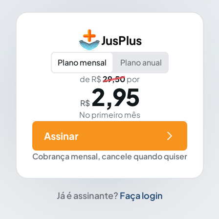
JusPlus
Plano mensal
Plano anual
de R$
29,50
por
2,95
R$
No primeiro mês
Assinar
Cobrança mensal, cancele quando quiser
Já é assinante?
Faça login