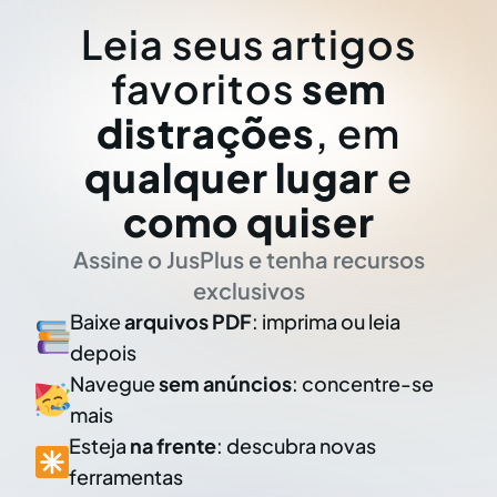
Leia seus artigos
favoritos
sem
distrações
, em
qualquer lugar
e
como quiser
Assine o JusPlus e tenha recursos
exclusivos
Baixe
arquivos PDF
: imprima ou leia
depois
Navegue
sem anúncios
: concentre-se
mais
Esteja
na frente
: descubra novas
ferramentas