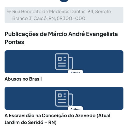
Rua Benedito de Medeiros Dantas, 94, Serrote
Branco 3, Caicó, RN, 59300-000
Publicações de Márcio André Evangelista
Pontes
Artigo
Abusos no Brasil
Artigo
A Escravidão na Conceição do Azevedo (Atual
Jardim do Seridó – RN)