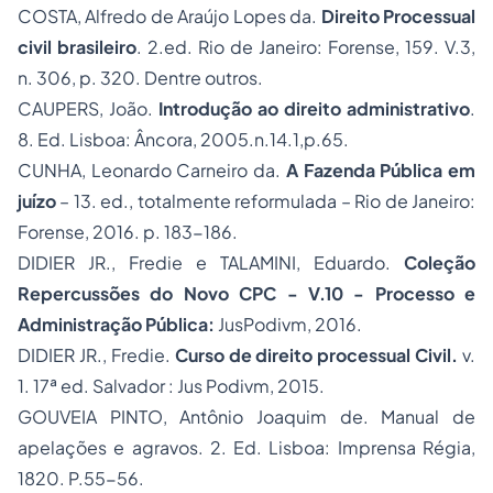
COSTA, Alfredo de Araújo Lopes da.
Direito Processual
civil brasileiro
. 2.ed. Rio de Janeiro: Forense, 159. V.3,
n. 306, p. 320. Dentre outros.
CAUPERS, João.
Introdução ao direito administrativo
.
8. Ed. Lisboa: Âncora, 2005.n.14.1,p.65.
CUNHA, Leonardo Carneiro da.
A Fazenda Pública em
juízo
– 13. ed., totalmente reformulada – Rio de Janeiro:
Forense, 2016. p. 183-186.
DIDIER JR., Fredie e TALAMINI, Eduardo.
Coleção
Repercussões do Novo CPC - V.10 - Processo e
Administração Pública:
JusPodivm, 2016.
DIDIER JR., Fredie.
Curso de direito processual Civil.
v.
1. 17ª ed. Salvador : Jus Podivm, 2015.
GOUVEIA PINTO, Antônio Joaquim de. Manual de
apelações e agravos. 2. Ed. Lisboa: Imprensa Régia,
1820. P.55-56.