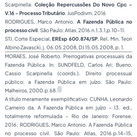
Scarpinella.
Coleção Repercussões Do Novo Cpc -
V.16 - Processo Tributário
: JusPodivm, 2016
RODRIGUES, Marco Antonio.
A Fazenda Pública no
processo civil
. São Paulo: Atlas, 2016.n.1.3.1,p.10-11.
STJ, Corte Especial,
EREsp 600.874/SP
, Rel. Min. Teori
Albino Zavascki, j. 06.05.2008, DJ 15.05.2008, p. 1.
MORAES, José Roberto. Prerrogativas processuais da
Fazenda Pública. In: SUNDFELD, Carlos Ari; Bueno,
Cassio Scarpinella (coords.). Direito processual
público: a Fazenda Pública em juízo. São Paulo:
Malheiros, 2000.p.68.
A título meramente exemplificativo: CUNHA, Leonardo
Carneiro da. A Fazenda Pública em juízo – 13. ed.,
totalmente reformulada – Rio de Janeiro: Forense,
2016; RODRIGUES, Marco Antonio. A Fazenda Pública
no processo civil. São Paulo: Atlas, 2016.p.14-15,