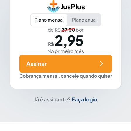
JusPlus
Plano mensal
Plano anual
de R$
29,50
por
2,95
R$
No primeiro mês
Assinar
Cobrança mensal, cancele quando quiser
Já é assinante?
Faça login