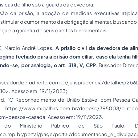
icas do filho sob a guarda da devedora.
são da prisão, a adoção de medidas executivas atípic
 estimular o cumprimento da obrigação alimentar, buscand
nça e a garantia de seus direitos fundamentais.
 Márcio André Lopes.
A prisão civil da devedora de al
egime fechado para a prisão domiciliar, caso ela tenha fil
ndo-se, por analogia, o art. 318, V, CPP
. Buscador Dizer o
sponível 
uscadordizerodireito.com.br/jurisprudencia/detalhes/2
0>. Acesso em: 19/11/2023;
id. "O Reconhecimento de União Estável com Pessoa Ca
 https://www.migalhas.com.br/depeso/395008/o-reco
om-pessoa-casada. Acesso em: 19/11/2023.
do Ministério Público de São Paulo. Dis
sp.mp.br/portal/page/portal/documentacao_e_divulgac