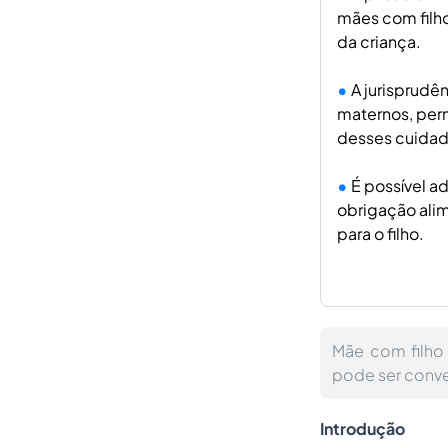
mães com filho
da criança.
A jurisprud
maternos, per
desses cuidad
É possível a
obrigação alim
para o filho.
Mãe com filho 
pode ser conver
Introdução