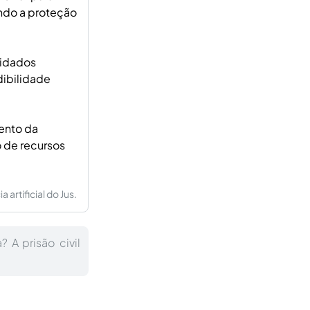
indo a proteção
uidados
dibilidade
mento da
o de recursos
artificial do Jus.
 A prisão civil