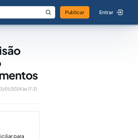
Publicar
Entrar
 IA
Buscar no Jus
isão
o
limentos
3/01/2024 às 17:21
ciliar para