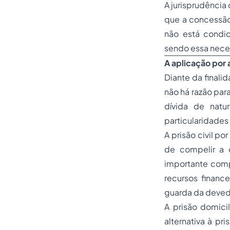
A jurisprudência
que a concessão
não está condi
sendo essa nece
A aplicação por a
Diante da finalid
não há razão par
dívida de natu
particularidade
A prisão civil p
de compelir a 
importante compa
recursos financ
guarda da deved
A prisão domicil
alternativa à pr