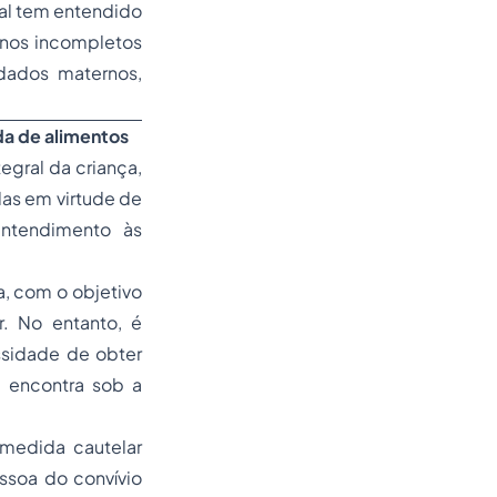
ral tem entendido
anos incompletos
dados maternos,
ida de alimentos
tegral da criança,
as em virtude de
entendimento às
a, com o objetivo
. No entanto, é
essidade de obter
e encontra sob a
 medida cautelar
ssoa do convívio