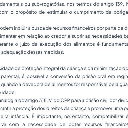
ndamentais ou sub-rogatórias, nos termos do artigo 139, 
 com o propósito de estimular o cumprimento da obrig
dem incluir a busca de recursos financeiros por parte da d
alimentar em relação ao credor e suprir as necessidades bá
ante o juízo da execução dos alimentos é fundamental
 a adequação dessas medidas.
idade de proteção integral da criança e da minimização do
parental, é possível a conversão da prisão civil em reg
r quando a devedora de alimentos for responsável pela guar
e idade.
nalogia do artigo 318, V, do CPP para a prisão civil por dív
antir a proteção dos direitos da criança e promover uma po
ira infância. É importante, no entanto, compatibilizar e
e vir com a necessidade de obter recursos financeiros