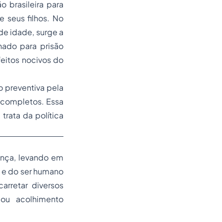
o brasileira para
 seus filhos. No
de idade, surge a
hado para prisão
efeitos nocivos do
o preventiva pela
incompletos. Essa
trata da política
iança, levando em
 e do ser humano
rretar diversos
 ou acolhimento