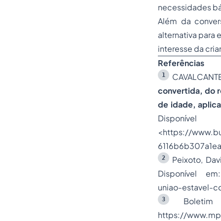
necessidades bás
Além da conver
alternativa para
interesse da cria
Referências
1
CAVALCANTE,
convertida, do r
de idade, aplica
Di
<https://www.b
6116b6b307a1ea1
2
Peixoto, Dav
Disponível em:
uniao-estavel-c
3
Boletim 
https://www.mp