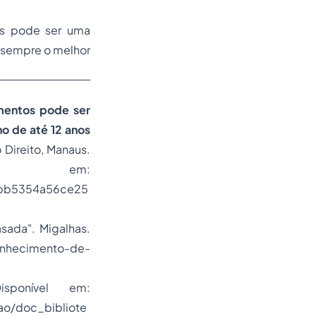
as pode ser uma
o sempre o melhor
imentos pode ser
ho de até 12 anos
 Direito, Manaus.
em:
b6bb5354a56ce25
sada". Migalhas.
nhecimento-de-
ponível em:
ao/doc_bibliote