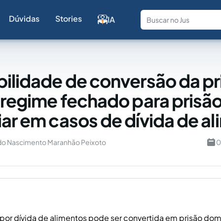
Dúvidas
Stories
IA
Fale com a
bilidade de conversão da pr
m regime fechado para prisã
iar em casos de dívida de a
s do Nascimento Maranhão Peixoto
0
l por dívida de alimentos pode ser convertida em prisão domi