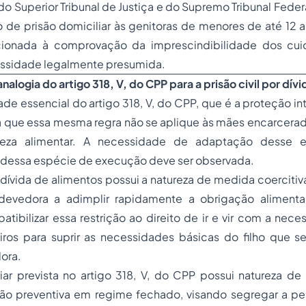
 do Superior Tribunal de Justiça e do Supremo Tribunal Fede
 de prisão domiciliar às genitoras de menores de até 12 
cionada à comprovação da imprescindibilidade dos cui
ssidade legalmente presumida.
nalogia do artigo 318, V, do CPP para a prisão civil por dív
ade essencial do artigo 318, V, do CPP, que é a proteção in
a que essa mesma regra não se aplique às mães encarcerad
reza alimentar. A necessidade de adaptação desse 
s dessa espécie de execução deve ser observada.
or dívida de alimentos possui a natureza de medida coercitiv
devedora a adimplir rapidamente a obrigação alimentar
tibilizar essa restrição ao direito de ir e vir com a nec
eiros para suprir as necessidades básicas do filho que s
ora.
iar prevista no artigo 318, V, do CPP possui natureza de
isão preventiva em regime fechado, visando segregar a pe