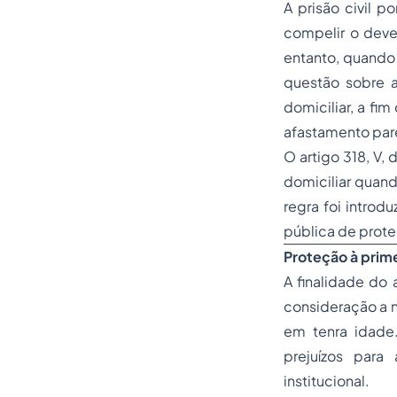
A prisão civil p
compelir o deve
entanto, quando 
questão sobre a
domiciliar, a fim
afastamento pare
O artigo 318, V,
domiciliar quand
regra foi introd
pública de prote
Proteção à primei
A finalidade do 
consideração a n
em tenra idade
prejuízos para
institucional.