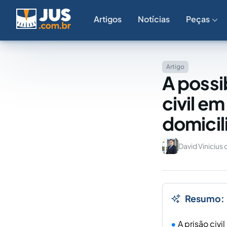
Artigos
Notícias
Peças
Artigo
A possi
civil e
domicil
David Viniciu
Resumo:
A prisão civi