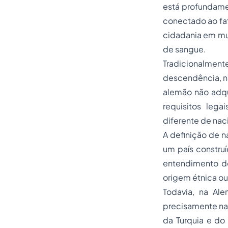
está profundament
conectado ao fat
cidadania em mui
de sangue.
Tradicionalmen
descendência, nã
alemão não adqu
requisitos lega
diferente de nac
A definição de n
um país construí
entendimento de
origem étnica ou 
Todavia, na Al
precisamente na
da Turquia e do