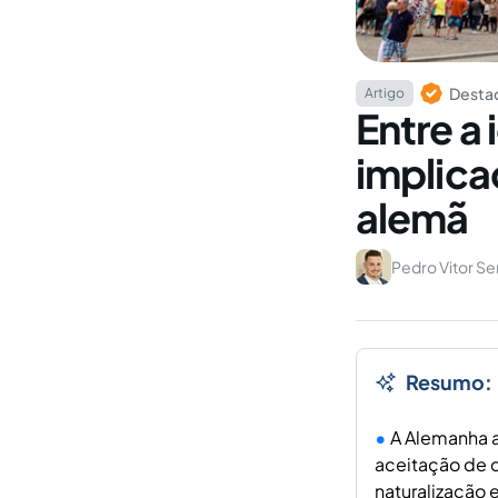
Destaq
Artigo
Entre a
implica
alemã
Pedro Vitor Se
Resumo:
A Alemanha a
aceitação de 
naturalização 