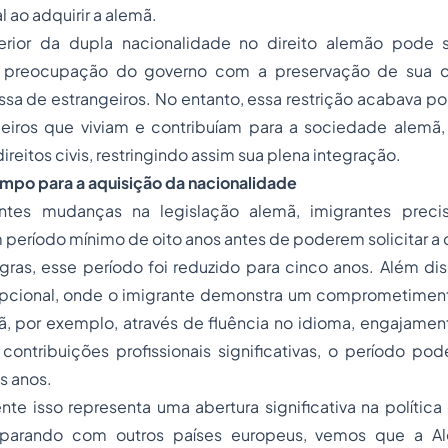
l ao adquirir a alemã.
erior da dupla nacionalidade no direito alemão pode 
a preocupação do governo com a preservação de sua cu
 de estrangeiros. No entanto, essa restrição acabava por
geiros que viviam e contribuíam para a sociedade alemã
ireitos civis, restringindo assim sua plena integração.
mpo para a aquisição da nacionalidade
ntes mudanças na legislação alemã, imigrantes precis
período mínimo de oito anos antes de poderem solicitar a 
gras, esse período foi reduzido para cinco anos. Além di
pcional, onde o imigrante demonstra um comprometimen
, por exemplo, através de fluência no idioma, engajamen
contribuições profissionais significativas, o período po
s anos.
e isso representa uma abertura significativa na política
arando com outros países europeus, vemos que a Al