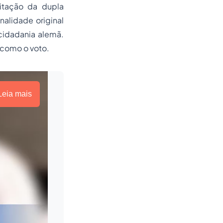
itação da dupla
nalidade original
cidadania alemã.
, como o voto.
Leia mais