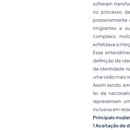
sofreram transf
no processo de
posteriormente
imigrantes e s
complexo, mold
enfatizava a int
Esse entendiment
definição de ide
de identidade na
uma visão mais re
Assim sendo, em
lei da nacional
representam um
inclusiva em rel
Principais muda
1 Aceitação de d