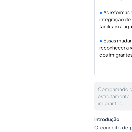
As reformas 
integração de 
facilitam a aq
Essas mudanç
reconhecer a r
dos imigrante
Comparando co
estreitamente
imigrantes.
Introdução
O conceito de pe