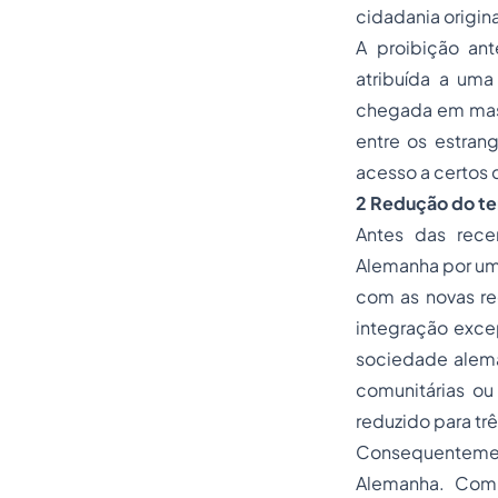
cidadania origina
A proibição ant
atribuída a um
chegada em massa
entre os estran
acesso a certos d
2 Redução do te
Antes das rece
Alemanha por um 
com as novas re
integração exce
sociedade alemã
comunitárias ou 
reduzido para trê
Consequentement
Alemanha. Comp