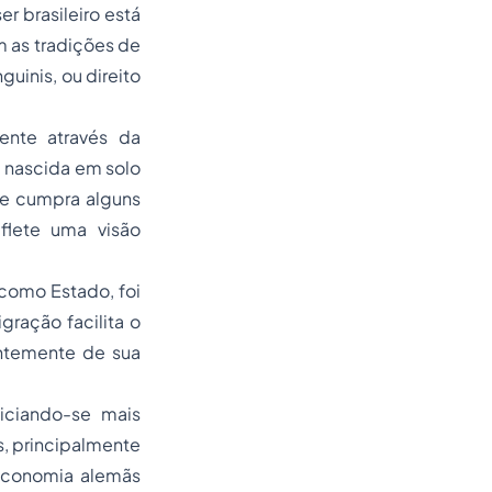
er brasileiro está
m as tradições de
uinis, ou direito
ente através da
a nascida em solo
ue cumpra alguns
eflete uma visão
 como Estado, foi
gração facilita o
entemente de sua
iciando-se mais
, principalmente
economia alemãs