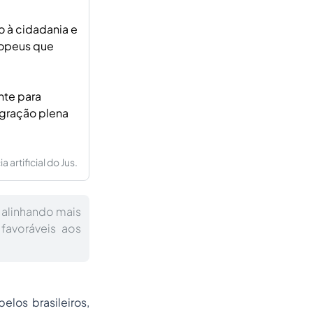
o à cidadania e
ropeus que
nte para
egração plena
artificial do Jus.
alinhando mais
favoráveis aos
los brasileiros,