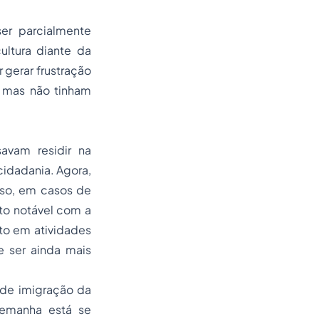
ser parcialmente
ltura diante da
 gerar frustração
, mas não tinham
avam residir na
cidadania. Agora,
sso, em casos de
to notável com a
to em atividades
de ser ainda mais
 de imigração da
emanha está se