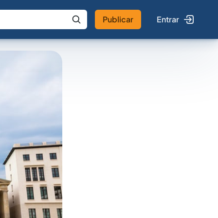
Publicar
Entrar
 IA
Buscar no Jus