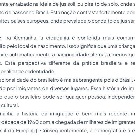
e enraizado na ideia de jus soli, ou direito de solo, onde s
o de nascer no Brasil. Esta noção contrasta fortemente co
tos países europeus, onde prevalece o conceito de jus sang
te, na Alemanha, a cidadania é conferida mais comum
o pelo local de nascimento. Isso significa que uma crianç
ire automaticamente a nacionalidade alemã, a menos q
is. Esta perspectiva diferente da prática brasileira e r
ionalidade e identidade.
acionalidade do brasileiro é mais abrangente pois o Brasil,
do por imigrantes de diversos lugares. Essa história de imi
 que o brasileiro pode ser qualquer pessoa, independ
cultural.
emanha a história da imigração é bem mais recente, in
 década de 1960 com a chegada de milhares de imigrantes
 sul da Europa
[1]
. Consequentemente, a demografia e a 