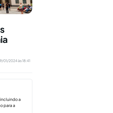
as
ia
9/01/2024 às 18:41
incluindo a
o para a