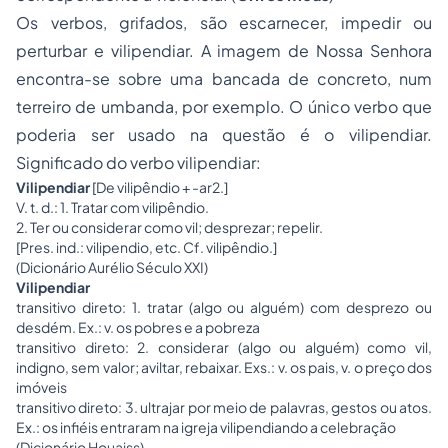
Os verbos, grifados, são escarnecer, impedir ou
perturbar e vilipendiar. A imagem de Nossa Senhora
encontra-se sobre uma bancada de concreto, num
terreiro de umbanda, por exemplo. O único verbo que
poderia ser usado na questão é o vilipendiar.
Significado do verbo vilipendiar:
Vilipendiar
[De vilipêndio + -ar2.]
V. t. d.: 1. Tratar com vilipêndio.
2. Ter ou considerar como vil; desprezar; repelir.
[Pres. ind.: vilipendio, etc. Cf. vilipêndio.]
(Dicionário Aurélio Século XXI)
Vilipendiar
transitivo direto: 1. tratar (algo ou alguém) com desprezo ou
desdém. Ex.: v. os pobres e a pobreza
transitivo direto: 2. considerar (algo ou alguém) como vil,
indigno, sem valor; aviltar, rebaixar. Exs.: v. os pais, v. o preço dos
imóveis
transitivo direto: 3. ultrajar por meio de palavras, gestos ou atos.
Ex.: os infiéis entraram na igreja vilipendiando a celebração
(Dicionário Houaiss)