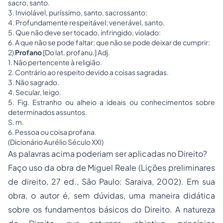
sacro, santo.
3. Inviolável, puríssimo, santo, sacrossanto:
4. Profundamente respeitável; venerável, santo.
5. Que não deve ser tocado, infringido, violado:
6. A que não se pode faltar; que não se pode deixar de cumprir:
2)
Profano
[Do lat. profanu.] Adj.
1. Não pertencente à religião.
2. Contrário ao respeito devido a coisas sagradas.
3. Não sagrado.
4. Secular, leigo.
5. Fig. Estranho ou alheio a ideais ou conhecimentos sobre
determinados assuntos.
S. m.
6. Pessoa ou coisa profana.
(Dicionário Aurélio Século XXI)
As palavras acima poderiam ser aplicadas no Direito?
Faço uso da obra de Miguel Reale (
Lições preliminares
de direito,
27 ed., São Paulo: Saraiva, 2002). Em sua
obra, o autor é, sem dúvidas, uma maneira didática
sobre os fundamentos básicos do Direito. A natureza