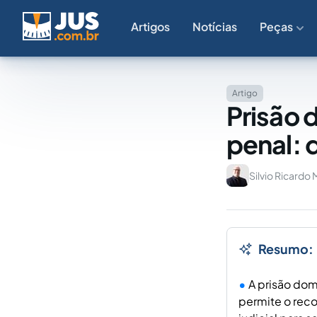
Artigos
Notícias
Peças
Artigo
Prisão 
penal: 
Silvio Ricardo
Resumo:
A prisão dom
permite o rec