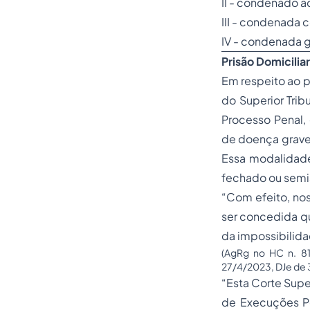
II - condenado 
III - condenada c
IV - condenada 
Prisão Domicilia
Em respeito ao p
do Superior Trib
Processo Penal,
de doença grave
Essa modalidade
fechado ou semi
“Com efeito, nos 
ser concedida q
da impossibilida
(AgRg no HC n. 81
27/4/2023, DJe de 
“Esta Corte Supe
de Execuções Pe