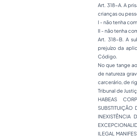
Art. 318-A. A pr
crianças ou pess
I - não tenha co
II - não tenha c
Art. 318-B. A s
prejuízo da apli
Código.
No que tange ao
de natureza grav
carcerário, de ri
Tribunal de Justi
HABEAS CORP
SUBSTITUIÇÃO 
INEXISTÊNCIA
EXCEPCIONALID
ILEGAL MANIFEST