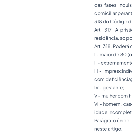
das fases inquis
domiciliar perant
318 do Código d
Art. 317. A pri
residência, só p
Art. 318. Poderá 
I - maior de 80 (
II - extremament
III - imprescind
com deficiência
IV - gestante;
V - mulher com f
VI - homem, caso
idade incomplet
Parágrafo único. 
neste artigo.