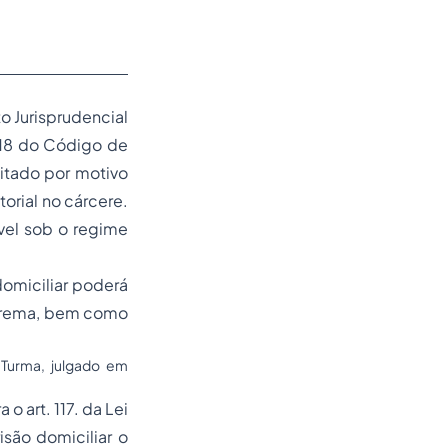
o Jurisprudencial
 318 do Código de
itado por motivo
rial no cárcere.
vel sob o regime
 domiciliar poderá
xtrema, bem como
 Turma, julgado em
 art. 117. da Lei
são domiciliar o