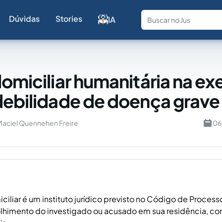
Dúvidas
Stories
IA
Fale com a
domiciliar humanitária na e
debilidade de doença grave
 Maciel Quennehen Freire
06
iciliar é um instituto jurídico previsto no Código de Proces
olhimento do investigado ou acusado em sua residência, co