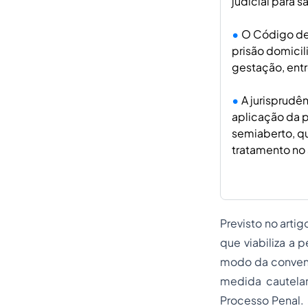
judicial para sa
O Código de 
prisão domicil
gestação, entr
A jurisprudê
aplicação da p
semiaberto, q
tratamento no 
Previsto no artig
que viabiliza a 
modo da convenc
medida cautelar
Processo Penal.