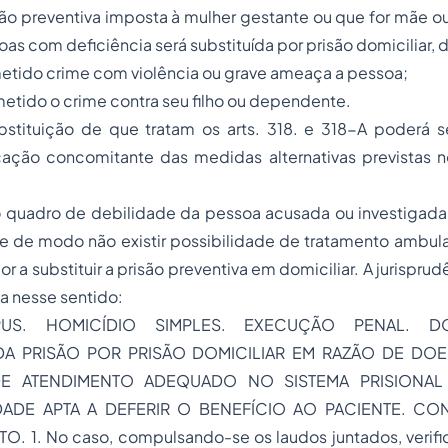
isão preventiva imposta à mulher gestante ou que for mãe o
oas com deficiência será substituída por prisão domiciliar,
metido crime com violência ou grave ameaça a pessoa;
ometido o crime contra seu filho ou dependente.
ubstituição de que tratam os arts. 318. e 318-A poderá 
cação concomitante das medidas alternativas previstas no
 quadro de debilidade da pessoa acusada ou investigada,
e de modo não existir possibilidade de tratamento ambula
gor a substituir a prisão preventiva em domiciliar. A jurispru
ça nesse sentido:
US. HOMICÍDIO SIMPLES. EXECUÇÃO PENAL. D
DA PRISÃO POR PRISÃO DOMICILIAR EM RAZÃO DE DO
 DE ATENDIMENTO ADEQUADO NO SISTEMA PRISIONAL 
ADE APTA A DEFERIR O BENEFÍCIO AO PACIENTE. C
O. 1. No caso, compulsando-se os laudos juntados, verifi