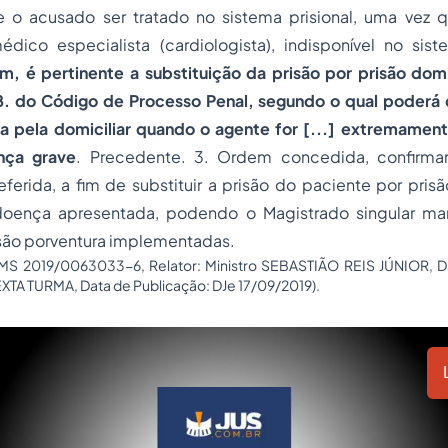
e o acusado ser tratado no sistema prisional, uma vez 
dico especialista (cardiologista), indisponível no sist
im, é pertinente a substituição da prisão por prisão dom
8. do Código de Processo Penal, segundo o qual poderá o 
va pela domiciliar quando o agente for [...] extremament
nça grave
. Precedente. 3. Ordem concedida, confirman
ferida, a fim de substituir a prisão do paciente por prisã
doença apresentada, podendo o Magistrado singular ma
risão porventura implementadas.
 MS 2019/0063033-6, Relator: Ministro SEBASTIÃO REIS JÚNIOR, D
EXTA TURMA, Data de Publicação: DJe 17/09/2019).