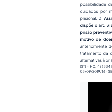
possibilidade d
cuidados por mé
prisional. 2
. Ass
dispõe o art. 31
prisão preventi
motivo de doe
anteriormente de
tratamento da 
alternativas à p
(STJ - HC: 496534
05/09/2019, T6 - S