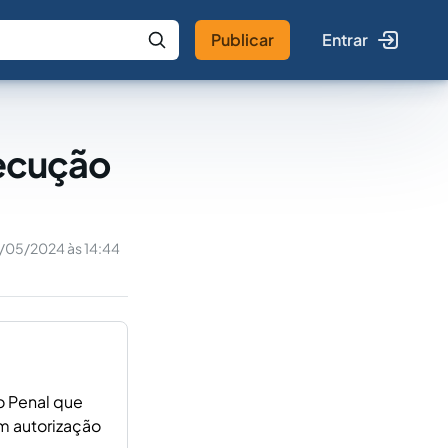
Publicar
Entrar
 IA
Buscar no Jus
xecução
/05/2024 às 14:44
so Penal que
m autorização