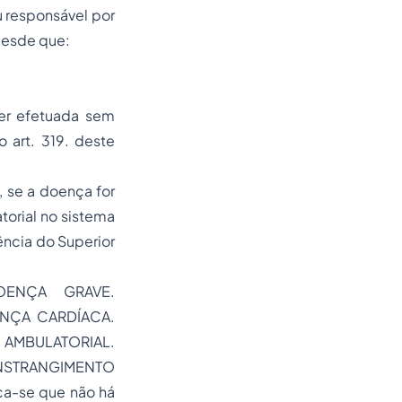
u responsável por
 desde que:
ser efetuada sem
 art. 319. deste
 se a doença for
torial no sistema
dência do Superior
OENÇA GRAVE.
ENÇA CARDÍACA.
AMBULATORIAL.
ONSTRANGIMENTO
ca-se que não há