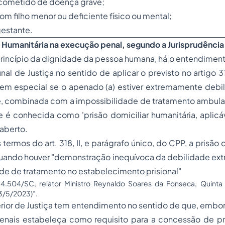
acometido de doença grave;
om filho menor ou deficiente físico ou mental;
gestante.
r Humanitária na execução penal, segundo a Jurisprudência
rincípio da dignidade da pessoa humana, há o entendiment
unal de Justiça no sentido de aplicar o previsto no artigo
 em especial se o apenado (a) estiver extremamente debil
, combinada com a impossibilidade de tratamento ambulato
 é conhecida como 'prisão domiciliar humanitária, aplicá
aberto.
termos do art. 318, II, e parágrafo único, do CPP, a prisão
uando houver "demonstração inequívoca da debilidade e
de de tratamento no estabelecimento prisional"
4.504/SC, relator Ministro Reynaldo Soares da Fonseca, Quinta
3/5/2023)”.
rior de Justiça tem entendimento no sentido de que, embora o
nais estabeleça como requisito para a concessão de pri