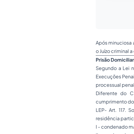
Após minuciosa a
o Juízo criminal 
Prisão Domicilia
Segundo a Lei n
Execuções Penais
processual penal
Diferente do C
cumprimento dos
LEP- Art. 117. 
residência partic
I - condenado ma