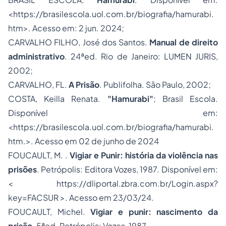
<https://brasilescola.uol.com.br/biografia/hamurabi.
htm>. Acesso em: 2 jun. 2024;
CARVALHO FILHO, José dos Santos.
Manual de direito
administrativo
. 24ªed. Rio de Janeiro: LUMEN JURIS,
2002;
CARVALHO, FL.
A Prisão
. Publifolha. São Paulo, 2002;
COSTA, Keilla Renata.
"Hamurabi"
; Brasil Escola.
Disponível em:
<
https://brasilescola.uol.com.br/biografia/hamurabi.
htm
.>. Acesso em 02 de junho de 2024
FOUCAULT, M. .
Vigiar e Punir: história da violência nas
prisões
. Petrópolis: Editora Vozes, 1987. Disponível em:
< https://dliportal.zbra.com.br/Login.aspx?
key=FACSUR >. Acesso em 23/03/24.
FOUCAULT, Michel.
Vigiar e punir: nascimento da
prisão
. 5ªed. Petrópolis: Vozes, 1987.