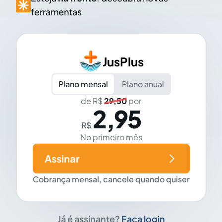
ferramentas
JusPlus
Plano mensal
Plano anual
de R$
29,50
por
2,95
R$
No primeiro mês
Assinar
Cobrança mensal, cancele quando quiser
Já é assinante?
Faça login