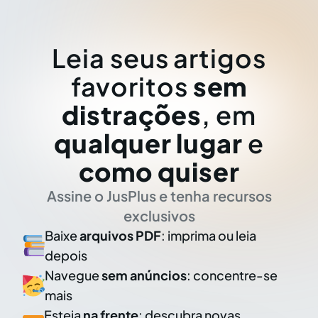
Leia seus artigos
favoritos
sem
distrações
, em
qualquer lugar
e
como quiser
Assine o JusPlus e tenha recursos
exclusivos
Baixe
arquivos PDF
: imprima ou leia
depois
Navegue
sem anúncios
: concentre-se
mais
Esteja
na frente
: descubra novas