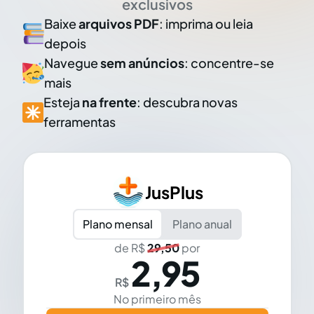
exclusivos
Baixe
arquivos PDF
: imprima ou leia
depois
Navegue
sem anúncios
: concentre-se
mais
Esteja
na frente
: descubra novas
ferramentas
JusPlus
Plano mensal
Plano anual
de R$
29,50
por
2,95
R$
No primeiro mês