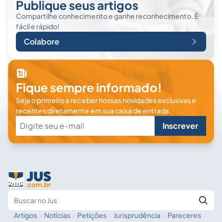
Publique seus artigos
Compartilhe conhecimento e ganhe reconhecimento. É
fácil e rápido!
Colabore
Fique sempre informado!
Seja o primeiro a receber nossas novidades exclusivas e
recentes diretamente em sua caixa de entrada.
Inscrever
Artigos
·
Notícias
·
Petições
·
Jurisprudência
·
Pareceres
·