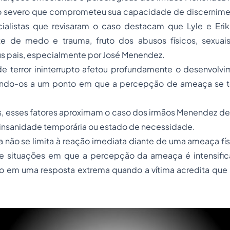
so severo que comprometeu sua capacidade de discernim
ialistas que revisaram o caso destacam que Lyle e Er
e de medo e trauma, fruto dos abusos físicos, sexuai
eus pais, especialmente por José Menendez.
e terror ininterrupto afetou profundamente o desenvolv
ando-os a um ponto em que a percepção de ameaça se t
s, esses fatores aproximam o caso dos irmãos Menendez d
 insanidade temporária ou estado de necessidade.
a não se limita à reação imediata diante de uma ameaça fís
 situações em que a percepção da ameaça é intensific
do em uma resposta extrema quando a vítima acredita que 