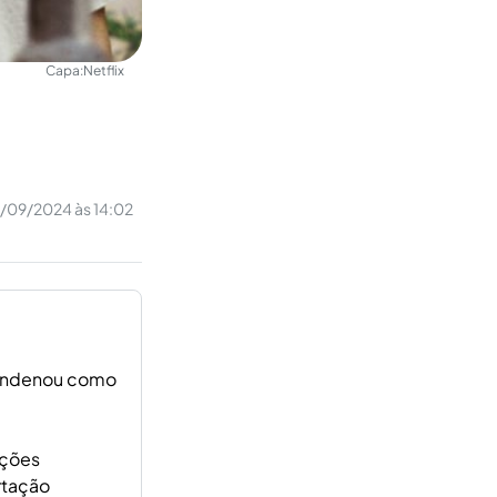
Capa:
Netflix
/09/2024 às 14:02
condenou como
ições
rtação