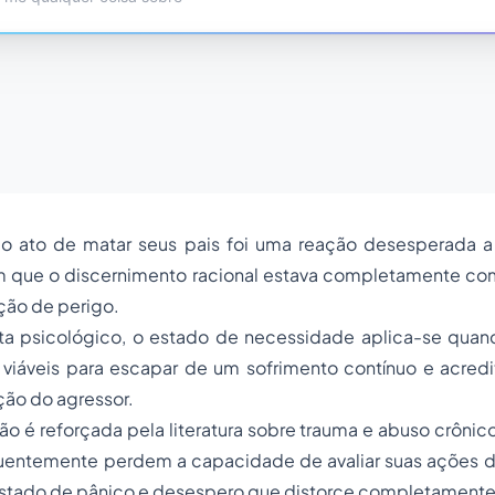
k, o ato de matar seus pais foi uma reação desesperada 
em que o discernimento racional estava completamente c
ção de perigo.
ta psicológico, o estado de necessidade aplica-se quand
 viáveis para escapar de um sofrimento contínuo e acredi
ação do agressor.
 é reforçada pela literatura sobre trauma e abuso crônic
quentemente perdem a capacidade de avaliar suas ações de
stado de pânico e desespero que distorce completamente