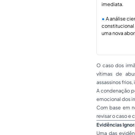
imediata.
A análise ci
constitucional
uma nova abor
O caso dos irmã
vítimas de ab
assassinos frios
A condenação po
emocional dos ir
Com base em nova
revisar o caso e
Evidências Igno
Uma das evidênc