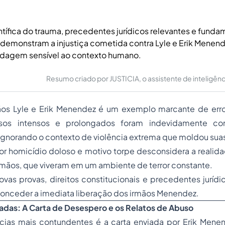
entífica do trauma, precedentes jurídicos relevantes e fund
 demonstram a injustiça cometida contra Lyle e Erik Menend
dagem sensível ao contexto humano.
Resumo criado por JUSTICIA, o assistente de inteligência 
os Lyle e Erik Menendez é um exemplo marcante de erro 
usos intensos e prolongados foram indevidamente c
, ignorando o contexto de violência extrema que moldou sua
r homicídio doloso e motivo torpe desconsidera a realida
mãos, que viveram em um ambiente de terror constante.
s provas, direitos constitucionais e precedentes jurídic
 conceder a imediata liberação dos irmãos Menendez.
radas: A Carta de Desespero e os Relatos de Abuso
ias mais contundentes é a carta enviada por Erik Mene