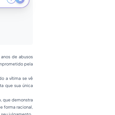
a anos de abusos
omprometido pela
o a vítima se vê
ta que sua única
o, que demonstra
 forma racional,
 seu julgamento.