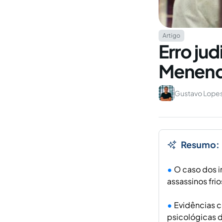
Artigo
Erro jud
Menende
Gustavo Lopes
Resumo:
O caso dos 
assassinos fri
Evidências c
psicológicas d