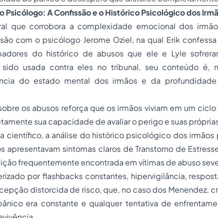
 Psicólogo: A Confissão e o Histórico Psicológico dos Irm
al que corrobora a complexidade emocional dos irmã
são com o psicólogo Jerome Oziel, na qual Erik confessa 
rbadores do histórico de abusos que ele e Lyle sofrer
 sido usada contra eles no tribunal, seu conteúdo é,
ncia do estado mental dos irmãos e da profundidad
 sobre os abusos reforça que os irmãos viviam em um ciclo
tamente sua capacidade de avaliar o perigo e suas própria
a científico, a análise do histórico psicológico dos irmãos 
s apresentavam sintomas claros de Transtorno de Estress
dição frequentemente encontrada em vítimas de abuso seve
rizado por flashbacks constantes, hipervigilância, respo
epção distorcida de risco, que, no caso dos Menendez, c
ânico era constante e qualquer tentativa de enfrentam
evivência.