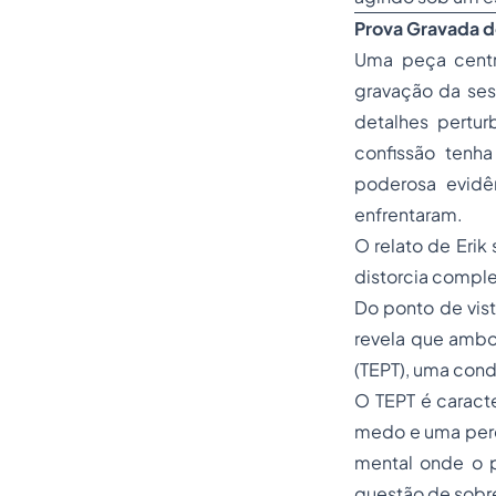
Prova Gravada do
Uma peça centr
gravação da ses
detalhes pertu
confissão tenha
poderosa evidê
enfrentaram.
O relato de Erik
distorcia comple
Do ponto de vist
revela que ambo
(TEPT), uma con
O TEPT é caracte
medo e uma perc
mental onde o p
questão de sobr