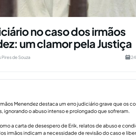
iciário no caso dos irmãos
z: um clamor pela Justiça
 Pires de Souza
24
irmãos Menendez destaca um erro judiciário grave que os 
os, ignorando o abuso intenso e prolongado que sofreram.
omo a carta de desespero de Erik, relatos de abuso e cond
os irmãos indicam a necessidade de revisão do caso e libe