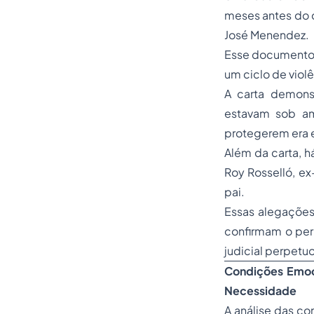
meses antes do c
José Menendez.
Esse documento 
um ciclo de viol
A carta demons
estavam sob am
protegerem era e
Além da carta, 
Roy Rosselló, e
pai.
Essas alegações
confirmam o peri
judicial perpetu
Condições Emoci
Necessidade
A análise das c