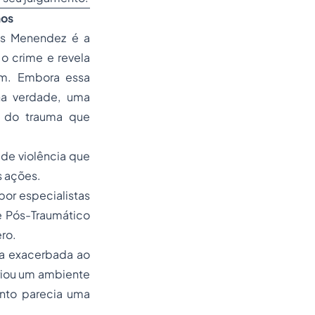
ãos
os Menendez é a
o crime e revela
am. Embora essa
 na verdade, uma
e do trauma que
 de violência que
s ações.
por especialistas
e Pós-Traumático
ro.
sta exacerbada ao
riou um ambiente
ento parecia uma