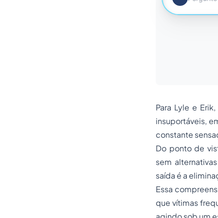
Para Lyle e Eri
insuportáveis, 
constante sensa
Do ponto de vis
sem alternativas
saída é a elimin
Essa compreensão
que vítimas fre
agindo sob um e