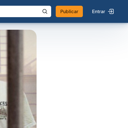
Publicar
Entrar
 IA
Buscar no Jus