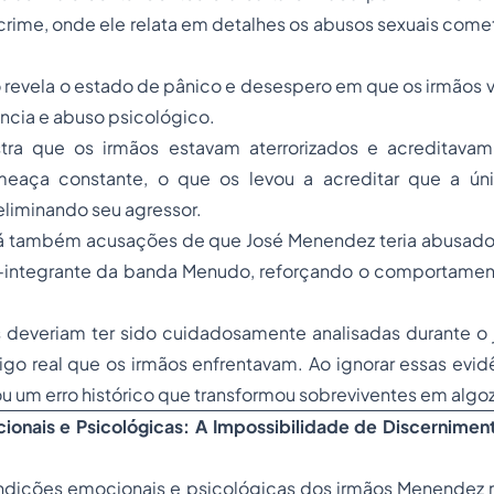
rime, onde ele relata em detalhes os abusos sexuais comet
revela o estado de pânico e desespero em que os irmãos v
ência e abuso psicológico.
tra que os irmãos estavam aterrorizados e acreditavam
eaça constante, o que os levou a acreditar que a ún
liminando seu agressor.
há também acusações de que José Menendez teria abusad
x-integrante da banda Menudo, reforçando o comportamen
 deveriam ter sido cuidadosamente analisadas durante o 
go real que os irmãos enfrentavam. Ao ignorar essas evid
ou um erro histórico que transformou sobreviventes em algo
onais e Psicológicas: A Impossibilidade de Discernimen
ondições emocionais e psicológicas dos irmãos Menendez 