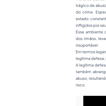
trágico de abu
do crime. Espec
estado constant
infligidos por s
Esse ambiente d
dos irmãos, lev
insuportável.
Em termos legai
legítima defesa,
A legítima defes
também abrange
abuso, resultan
risco.