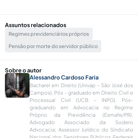
Assuntos relacionados
Regimes previdenciários próprios
Pensão por morte do servidor público
Sobre o autor
Alessandro Cardoso Faria
Bacharel em Direito (Univap – São José dos
Campos), Pós - graduado em Direito Civil e
Processual Civil (UCB – INPG), Pós-
graduando em Advocacia no Regime
Próprio da Previdência (Esmafe/PR),
Advogado Associado da Sodero
Advocacia; Assessor Jurídico do Sindicato
Nacional dos Servidores Públicos Federais