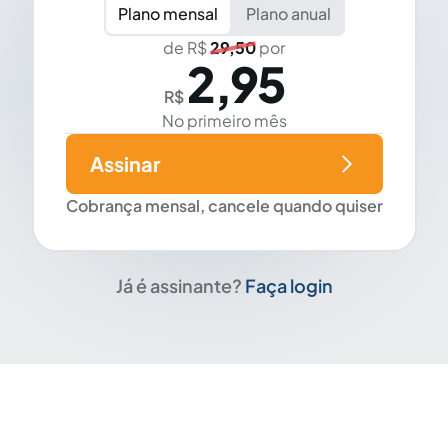
Plano mensal
Plano anual
de R$
29,50
por
2,95
R$
No primeiro mês
Assinar
Cobrança mensal, cancele quando quiser
Já é assinante?
Faça login