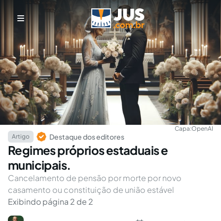
Capa:
OpenAI
Destaque dos editores
Artigo
Regimes próprios estaduais e
municipais.
Cancelamento de pensão por morte por novo
casamento ou constituição de união estável
Exibindo página 2 de 2