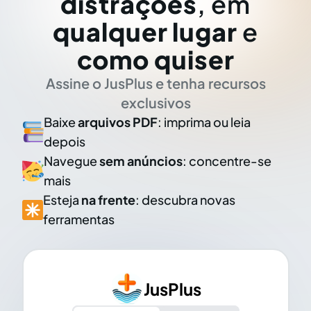
distrações
, em
qualquer lugar
e
como quiser
Assine o JusPlus e tenha recursos
exclusivos
Baixe
arquivos PDF
: imprima ou leia
depois
Navegue
sem anúncios
: concentre-se
mais
Esteja
na frente
: descubra novas
ferramentas
JusPlus