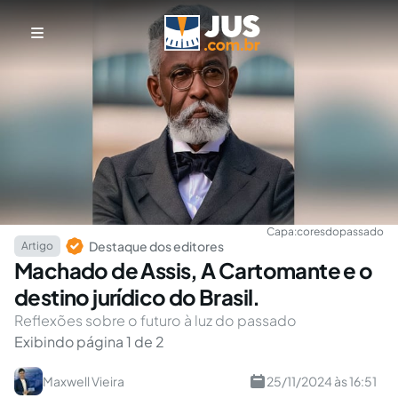
Capa:
coresdopassado
Destaque dos editores
Artigo
Machado de Assis, A Cartomante e o
destino jurídico do Brasil.
Reflexões sobre o futuro à luz do passado
Exibindo página 1 de 2
Maxwell Vieira
25/11/2024 às 16:51