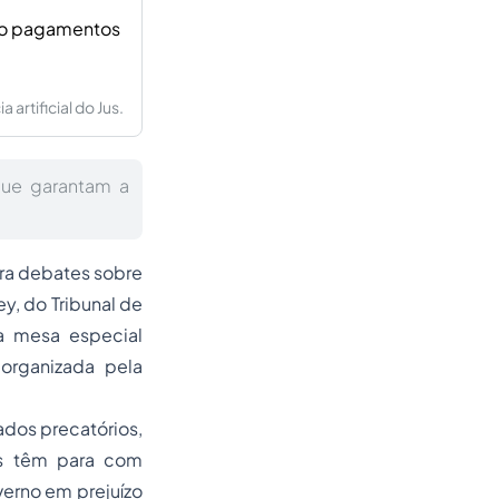
omo pagamentos
artificial do Jus.
que garantam a
ara debates sobre
y, do Tribunal de
da mesa especial
 organizada pela
ados precatórios,
os têm para com
erno em prejuízo