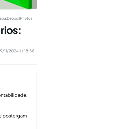
apa:
DepositPhotos
rios:
9/11/2024 às 18:38
entabilidade,
que postergam