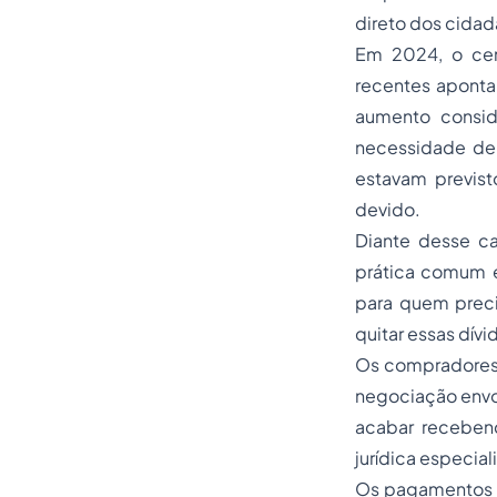
direto dos cidad
Em 2024, o cená
recentes aponta
aumento consid
necessidade de 
estavam previs
devido.
Diante desse ca
prática comum e
para quem preci
quitar essas dívi
Os compradores 
negociação envol
acabar receben
jurídica especial
Os pagamentos a