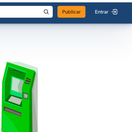
Publicar
Entrar
 IA
Buscar no Jus