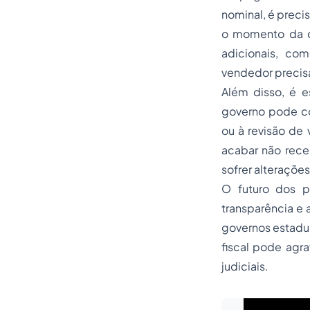
nominal, é preci
o momento da c
adicionais, co
vendedor precisa
Além disso, é e
governo pode co
ou à revisão de
acabar não rece
sofrer alteraçõe
O futuro dos p
transparência e 
governos estadua
fiscal pode agr
judiciais.