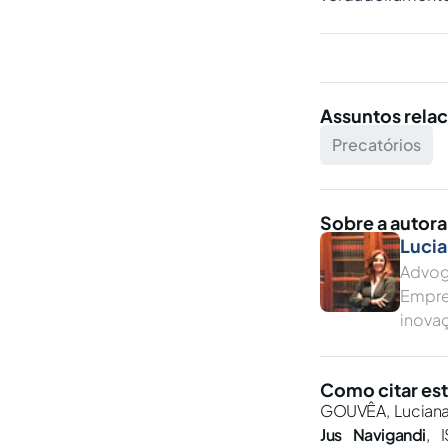
Assuntos rela
Precatórios
Sobre a autora
Luci
Advog
Empres
inova
Como citar est
GOUVÊA, Luciana. 
Jus Navigandi
, 