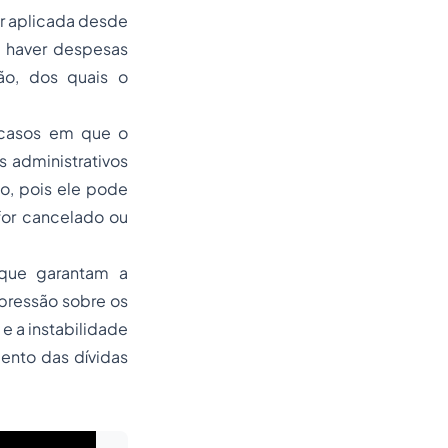
er aplicada desde
 haver despesas
ão, dos quais o
m casos em que o
 administrativos
o, pois ele pode
for cancelado ou
 que garantam a
pressão sobre os
e a instabilidade
ento das dívidas