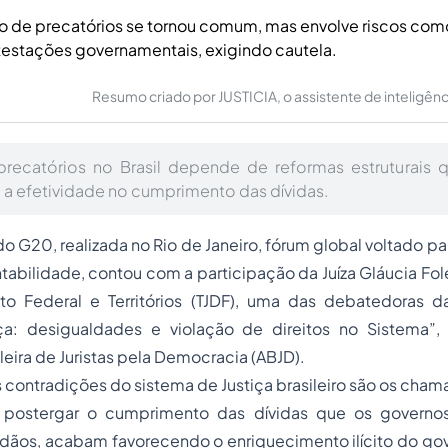
o de precatórios se tornou comum, mas envolve riscos c
testações governamentais, exigindo cautela.
Resumo criado por JUSTICIA, o assistente de inteligência 
precatórios no Brasil depende de reformas estruturais 
e a efetividade no cumprimento das dívidas.
do G20, realizada no Rio de Janeiro, fórum global voltado p
ntabilidade, contou com a participação da Juíza Gláucia Fole
rito Federal e Territórios (TJDF), uma das debatedoras 
ça: desigualdades e violação de direitos no Sistema”,
leira de Juristas pela Democracia (ABJD).
contradições do sistema de Justiça brasileiro são os cham
o postergar o cumprimento das dívidas que os govern
dãos, acabam favorecendo o enriquecimento ilícito do gov