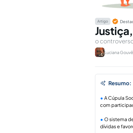
Destaq
Artigo
Justiça
o controverso
Luciana Gouv
Resumo:
A Cúpula Soc
com participaç
O sistema de
dívidas e favo