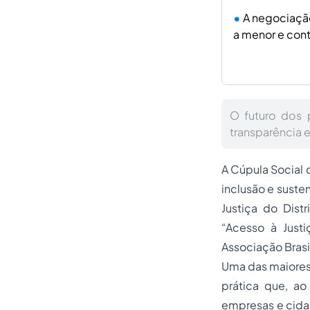
A negociaçã
a menor e con
O futuro dos 
transparência 
A Cúpula Social 
inclusão e suste
Justiça do Dist
“Acesso à Justi
Associação Brasi
Uma das maiores 
prática que, a
empresas e cida