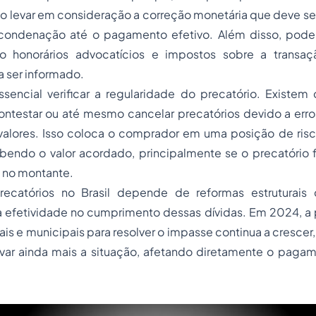
so levar em consideração a correção monetária que deve s
ondenação até o pagamento efetivo. Além disso, pode
mo honorários advocatícios e impostos sobre a transaç
 ser informado.
ssencial verificar a regularidade do precatório. Existe
ntestar ou até mesmo cancelar precatórios devido a erros
 valores. Isso coloca o comprador em uma posição de risc
bendo o valor acordado, principalmente se o precatório 
s no montante.
recatórios no Brasil depende de reformas estruturais
a efetividade no cumprimento dessas dívidas. Em 2024, a 
is e municipais para resolver o impasse continua a crescer, 
avar ainda mais a situação, afetando diretamente o pagam