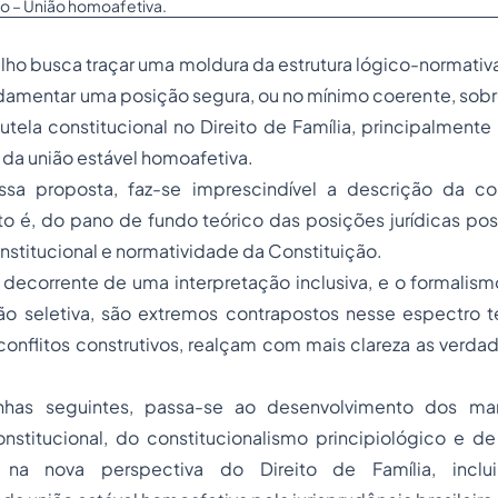
ão – União homoafetiva.
lho busca traçar uma moldura da estrutura lógico-normativ
damentar uma posição segura, ou no mínimo coerente, sobr
utela constitucional no Direito de Família, principalment
da união estável homoafetiva.
essa proposta, faz-se imprescindível a descrição da c
to é, do pano de fundo teórico das posições jurídicas po
onstitucional e normatividade da Constituição.
decorrente de uma interpretação inclusiva, e o formalism
ão seletiva, são extremos contrapostos nesse espectro t
conflitos construtivos, realçam com mais clareza as verda
linhas seguintes, passa-se ao desenvolvimento dos ma
stitucional, do constitucionalismo principiológico e de 
 na nova perspectiva do Direito de Família, inclu