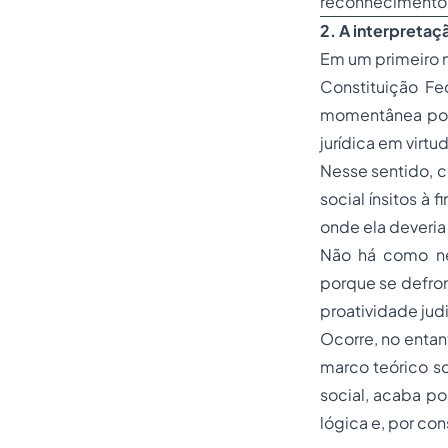
reconhecimento d
2. A interpretaç
Em um primeiro 
Constituição Fe
momentânea post
jurídica em virtu
Nesse sentido, c
social ínsitos à 
onde ela deveria
Não há como ne
porque se defron
proatividade judi
Ocorre, no entan
marco teórico so
social, acaba po
lógica e, por con