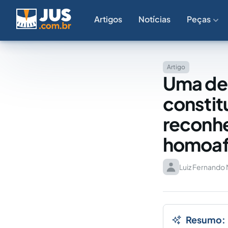
Artigos
Notícias
Peças
Artigo
Uma del
constit
reconhe
homoaf
Luiz Fernando
Resumo: