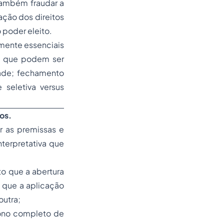
também fraudar a
ação dos direitos
 poder eleito.
amente essenciais
a, que podem ser
ade; fechamento
e seletiva
versus
os.
r as premissas e
terpretativa que
to que a abertura
 que a aplicação
outra;
dono completo de