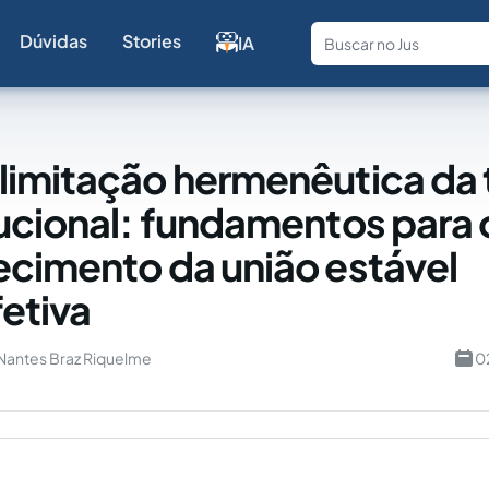
Dúvidas
Stories
IA
Fale com a
imitação hermenêutica da 
ucional: fundamentos para 
cimento da união estável
etiva
 Nantes Braz Riquelme
0