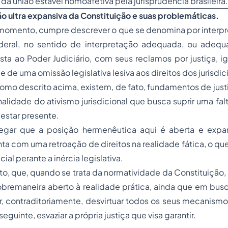
a união estável homoafetiva pela jurisprudência brasileira.
ão ultra expansiva da Constituição e suas problemáticas.
momento, cumpre descrever o que se denomina por interpr
deral, no sentido de interpretação adequada, ou adequá
a ao Poder Judiciário, com seus reclamos por justiça, ig
de de uma omissão legislativa lesiva aos direitos dos jurisdi
omo descrito acima, existem, de fato, fundamentos de just
finalidade do ativismo jurisdicional que busca suprir uma fa
 estar presente.
gar que a posição hermenêutica aqui é aberta e expan
ta com uma retroação de direitos na realidade fática, o q
cial perante a inércia legislativa.
to, que, quando se trata da normatividade da Constituição,
bremaneira aberto à realidade prática, ainda que em busc
r, contraditoriamente, desvirtuar todos os seus mecanism
seguinte, esvaziar a própria justiça que visa garantir.