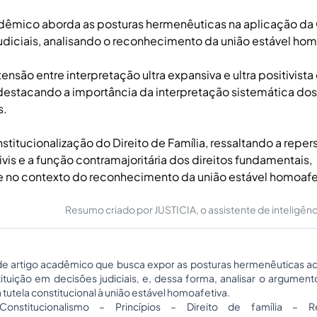
dêmico aborda as posturas hermenêuticas na aplicação da 
diciais, analisando o reconhecimento da união estável hom
ensão entre interpretação ultra expansiva e ultra positivista
destacando a importância da interpretação sistemática dos
s.
nstitucionalização do Direito de Família, ressaltando a repe
ivis e a função contramajoritária dos direitos fundamentais,
 no contexto do reconhecimento da união estável homoafe
Resumo criado por JUSTICIA, o assistente de inteligência 
de artigo acadêmico que busca expor as posturas hermenêuticas a
ituição em decisões judiciais, e, dessa forma, analisar o argumento
utela constitucional à união estável homoafetiva.
onstitucionalismo – Princípios – Direito de família – Re