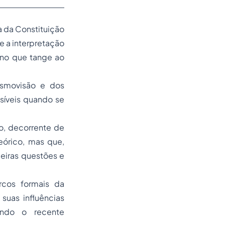
a da Constituição
e a interpretação
e no que tange ao
osmovisão e dos
ssíveis quando se
o, decorrente de
eórico, mas que,
deiras questões e
rcos formais da
suas influências
indo o recente