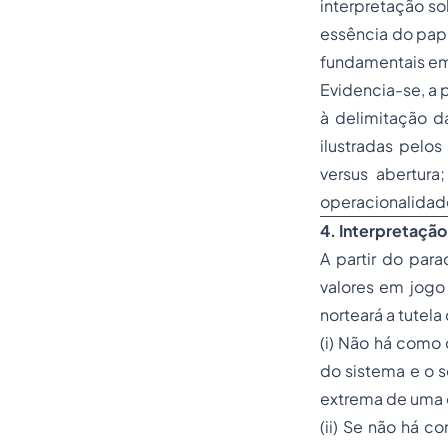
interpretação s
essência do pape
fundamentais em 
Evidencia-se, a 
à delimitação d
ilustradas pelos
versus
abertura;
operacionalidade
4. Interpretação
A partir do par
valores em jogo 
norteará a tutela
(i) Não há como 
do sistema e o 
extrema de uma o
(ii) Se não há 