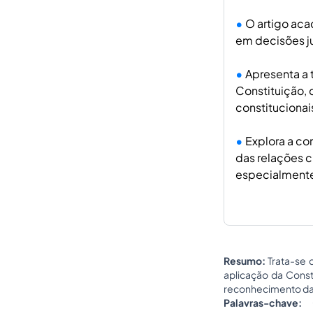
O artigo aca
em decisões ju
Apresenta a t
Constituição, 
constitucionai
Explora a co
das relações c
especialmente
Resumo:
Trata-se 
aplicação da Const
reconhecimento da t
Palavras-chave:
C