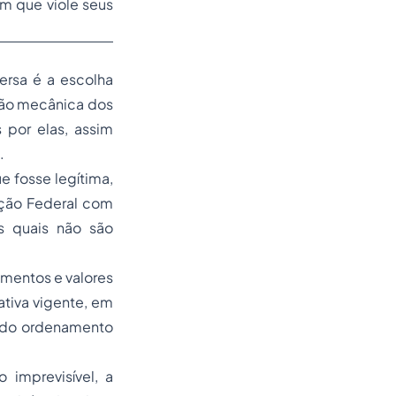
em que viole seus
ersa é a escolha
ção mecânica dos
 por elas, assim
.
ue fosse legítima,
uição Federal com
os quais não são
amentos e valores
ativa vigente, em
es do ordenamento
 imprevisível, a