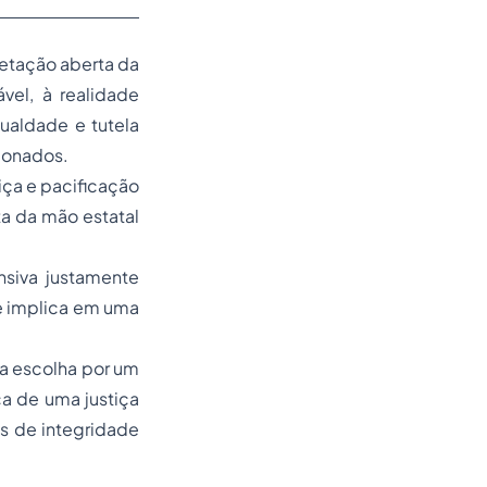
etação aberta da
vel, à realidade
ualdade e tutela
cionados.
iça e pacificação
lta da mão estatal
siva justamente
ue implica em uma
 a escolha por um
a de uma justiça
os de integridade