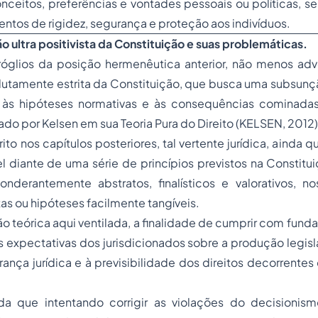
onceitos, preferências e vontades pessoais ou políticas, s
ntos de rigidez, segurança e proteção aos indivíduos.
ão ultra positivista da Constituição e suas problemáticas.
óglios da posição hermenêutica anterior, não menos adv
olutamente estrita da Constituição, que busca uma subsun
 às hipóteses normativas e às consequências cominadas
do por Kelsen em sua Teoria Pura do Direito (KELSEN, 2012)
o nos capítulos posteriores, tal vertente jurídica, ainda q
el diante de uma série de princípios previstos na Constit
derantemente abstratos, finalísticos e valorativos, n
as ou hipóteses facilmente tangíveis.
ão teórica aqui ventilada, a finalidade de cumprir com fund
 expectativas dos jurisdicionados sobre a produção legisl
ança jurídica e à previsibilidade dos direitos decorrent
da que intentando corrigir as violações do decisionismo