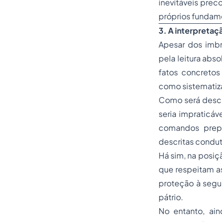
inevitáveis prec
próprios fundame
3. A interpretaç
Apesar dos imbr
pela leitura abs
fatos concretos
como sistematiza
Como será descrit
seria impraticáv
comandos prepon
descritas condut
Há sim, na posiç
que respeitam as
proteção à segur
pátrio.
No entanto, ain