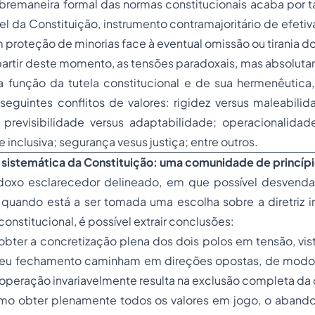
obremaneira formal das normas constitucionais acaba por 
l da Constituição, instrumento contramajoritário de efetiv
proteção de minorias face à eventual omissão ou tirania do
partir deste momento, as tensões paradoxais, mas absolut
a função da tutela constitucional e de sua hermenêutic
 seguintes conflitos de valores: rigidez
versus
maleabilid
 previsibilidade
versus
adaptabilidade; operacionalidad
 inclusiva; segurança
vesus
justiça; entre outros.
 sistemática da Constituição: uma comunidade de princípi
adoxo esclarecedor delineado, em que possível desvenda
quando está a ser tomada uma escolha sobre a diretriz in
 constitucional, é possível extrair conclusões:
obter a concretização plena dos dois polos em tensão, vis
seu fechamento caminham em direções opostas, de modo
peração invariavelmente resulta na exclusão completa da 
como obter plenamente todos os valores em jogo, o aban