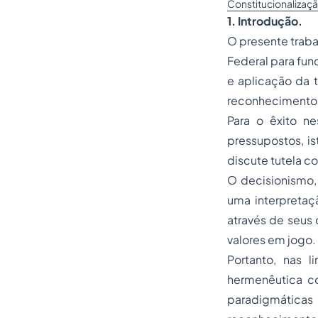
Constitucionalizaç
1. Introdução.
O presente traba
Federal para fun
e aplicação da t
reconhecimento 
Para o êxito n
pressupostos, is
discute tutela c
O decisionismo, 
uma interpretaç
através de seus 
valores em jogo.
Portanto, nas 
hermenêutica con
paradigmáticas