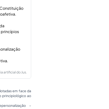
Constituição
oafetiva.
 da
 princípios
rsonalização
tiva.
artificial do Jus.
dotadas em face da
 principiológico ao
personalização –