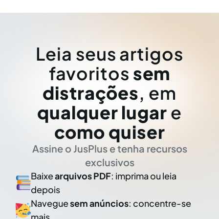
Leia seus artigos
favoritos
sem
distrações
, em
qualquer lugar
e
como quiser
Assine o JusPlus e tenha recursos
exclusivos
Baixe
arquivos PDF
: imprima ou leia
depois
Navegue
sem anúncios
: concentre-se
mais