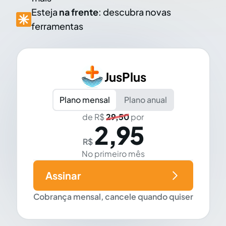
Esteja
na frente
: descubra novas
ferramentas
JusPlus
Plano mensal
Plano anual
de R$
29,50
por
2,95
R$
No primeiro mês
Assinar
Cobrança mensal, cancele quando quiser