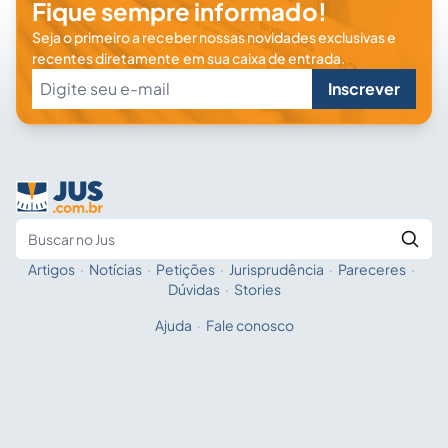
Fique sempre informado!
Seja o primeiro a receber nossas novidades exclusivas e
recentes diretamente em sua caixa de entrada.
Inscrever
Artigos
·
Notícias
·
Petições
·
Jurisprudência
·
Pareceres
·
Fale com a IA
Buscar no Jus
Dúvidas
·
Stories
Ajuda
·
Fale conosco