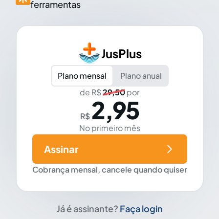
ferramentas
JusPlus
Plano mensal
Plano anual
de R$
29,50
por
2,95
R$
No primeiro mês
Assinar
Cobrança mensal, cancele quando quiser
Já é assinante?
Faça login