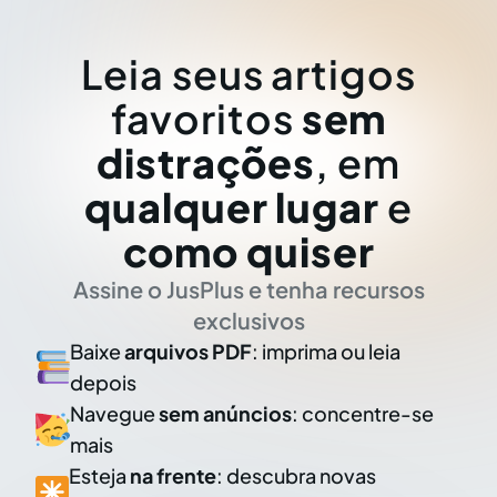
Leia seus artigos
favoritos
sem
distrações
, em
qualquer lugar
e
como quiser
Assine o JusPlus e tenha recursos
exclusivos
Baixe
arquivos PDF
: imprima ou leia
depois
Navegue
sem anúncios
: concentre-se
mais
Esteja
na frente
: descubra novas