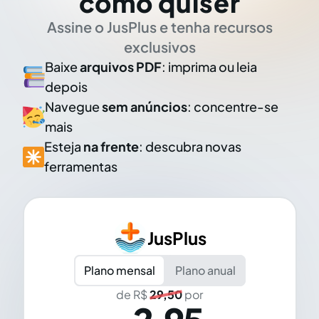
como quiser
Assine o JusPlus e tenha recursos
exclusivos
Baixe
arquivos PDF
: imprima ou leia
depois
Navegue
sem anúncios
: concentre-se
mais
Esteja
na frente
: descubra novas
ferramentas
JusPlus
Plano mensal
Plano anual
de R$
29,50
por