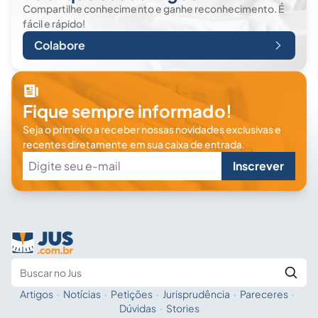
Compartilhe conhecimento e ganhe reconhecimento. É
fácil e rápido!
Colabore
Fique sempre informado!
Seja o primeiro a receber nossas novidades exclusivas e
recentes diretamente em sua caixa de entrada.
Inscrever
Artigos
·
Notícias
·
Petições
·
Jurisprudência
·
Pareceres
·
Fale com a IA
Buscar no Jus
Dúvidas
·
Stories