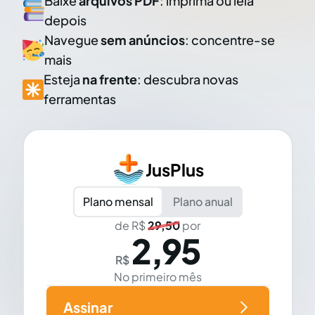
Baixe
arquivos PDF
: imprima ou leia
depois
Navegue
sem anúncios
: concentre-se
mais
Esteja
na frente
: descubra novas
ferramentas
JusPlus
Plano mensal
Plano anual
de R$
29,50
por
2,95
R$
No primeiro mês
Assinar