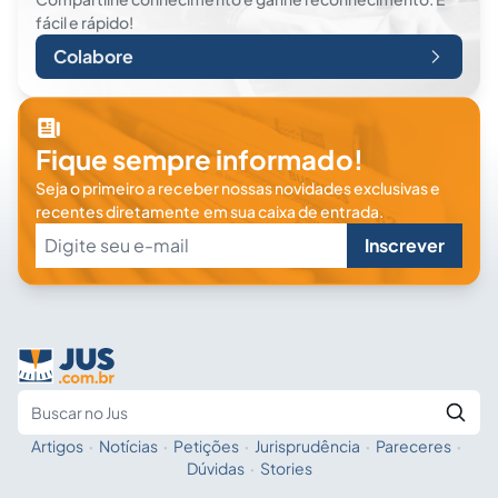
fácil e rápido!
Colabore
Fique sempre informado!
Seja o primeiro a receber nossas novidades exclusivas e
recentes diretamente em sua caixa de entrada.
Inscrever
Artigos
·
Notícias
·
Petições
·
Jurisprudência
·
Pareceres
·
Fale com a IA
Buscar no Jus
Dúvidas
·
Stories