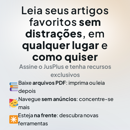
Leia seus artigos
favoritos
sem
distrações
, em
qualquer lugar
e
como quiser
Assine o JusPlus e tenha recursos
exclusivos
Baixe
arquivos PDF
: imprima ou leia
depois
Navegue
sem anúncios
: concentre-se
mais
Esteja
na frente
: descubra novas
ferramentas