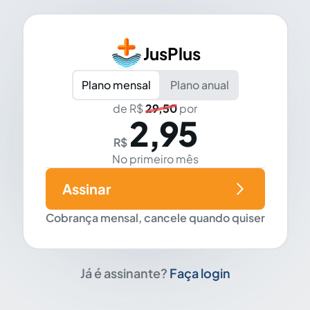
JusPlus
Plano mensal
Plano anual
de R$
29,50
por
2,95
R$
No primeiro mês
Assinar
Cobrança mensal, cancele quando quiser
Já é assinante?
Faça login