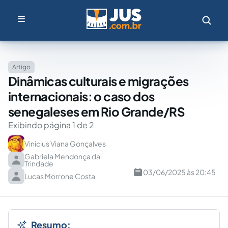
Artigo
Dinâmicas culturais e migrações
internacionais: o caso dos
senegaleses em Rio Grande/RS
Exibindo página 1 de 2
Vinicius Viana Gonçalves
Gabriela Mendonça da
Trindade
03/06/2025 às 20:45
Lucas Morrone Costa
Resumo: