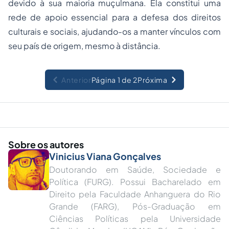
devido à sua maioria muçulmana. Ela constitui uma
rede de apoio essencial para a defesa dos direitos
culturais e sociais, ajudando-os a manter vínculos com
seu país de origem, mesmo à distância.
Anterior
Página 1 de 2
Próxima
Sobre os autores
Vinicius Viana Gonçalves
Doutorando em Saúde, Sociedade e
Política (FURG). Possui Bacharelado em
Direito pela Faculdade Anhanguera do Rio
Grande (FARG), Pós-Graduação em
Ciências Políticas pela Universidade