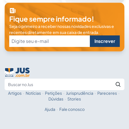
Fique sempre informado!
Seja o primeiro a receber nossas novidades exclusivas e
recentes diretamente em sua caixa de entrada.
Inscrever
Artigos
·
Notícias
·
Petições
·
Jurisprudência
·
Pareceres
·
Fale com a IA
Buscar no Jus
Dúvidas
·
Stories
Ajuda
·
Fale conosco