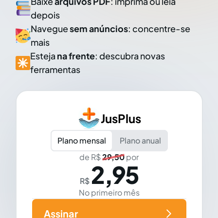
Baixe
arquivos PDF
: imprima ou leia
depois
Navegue
sem anúncios
: concentre-se
mais
Esteja
na frente
: descubra novas
ferramentas
JusPlus
Plano mensal
Plano anual
de R$
29,50
por
2,95
R$
No primeiro mês
Assinar