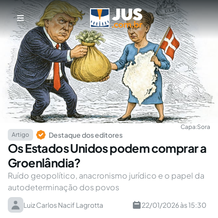
Capa:
Sora
Destaque dos editores
Artigo
Os Estados Unidos podem comprar a
Groenlândia?
Ruído geopolítico, anacronismo jurídico e o papel da
autodeterminação dos povos
Luiz Carlos Nacif Lagrotta
22/01/2026 às 15:30