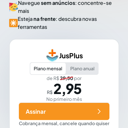
Navegue
sem anúncios
: concentre-se
mais
Esteja
na frente
: descubra novas
ferramentas
JusPlus
Plano mensal
Plano anual
de R$
29,50
por
2,95
R$
No primeiro mês
Assinar
Cobrança mensal, cancele quando quiser