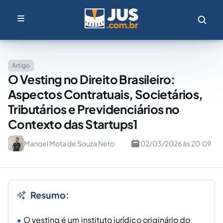
Artigo
O Vesting no Direito Brasileiro:
Aspectos Contratuais, Societários,
Tributários e Previdenciários no
Contexto das Startups1
Manoel Mota de Souza Neto
02/03/2026 às 20:09
Resumo:
O
vesting
é um instituto jurídico originário do