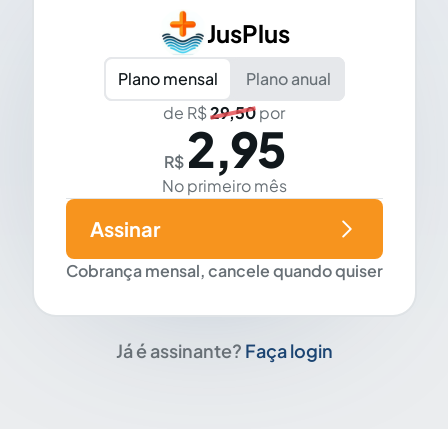
JusPlus
Plano mensal
Plano anual
de R$
29,50
por
2,95
R$
No primeiro mês
Assinar
Cobrança mensal, cancele quando quiser
Já é assinante?
Faça login