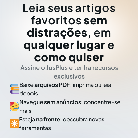
Leia seus artigos
favoritos
sem
distrações
, em
qualquer lugar
e
como quiser
Assine o JusPlus e tenha recursos
exclusivos
Baixe
arquivos PDF
: imprima ou leia
depois
Navegue
sem anúncios
: concentre-se
mais
Esteja
na frente
: descubra novas
ferramentas