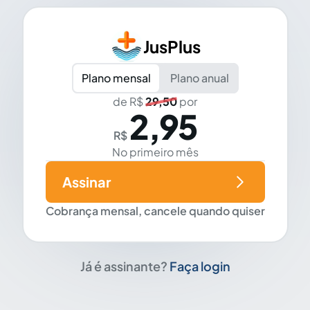
JusPlus
Plano mensal
Plano anual
de R$
29,50
por
2,95
R$
No primeiro mês
Assinar
Cobrança mensal, cancele quando quiser
Já é assinante?
Faça login