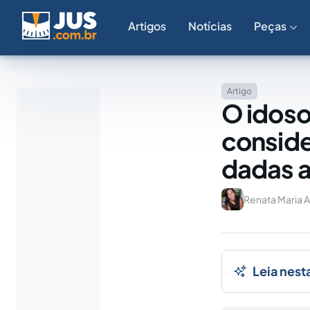
Artigos
Notícias
Peças
Artigo
O idoso 
conside
dadas a
Renata Maria A
Leia nest