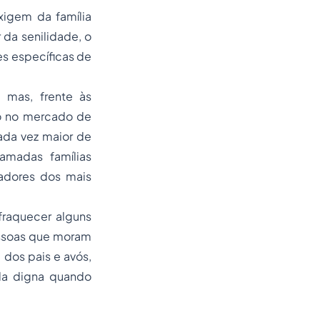
xigem da família
 da senilidade, o
es específicas de
, mas, frente às
no no mercado de
ada vez maior de
amadas famílias
dadores dos mais
fraquecer alguns
essoas que moram
dos pais e avós,
da digna quando