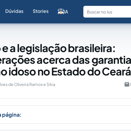
Dúvidas
Stories
IA
Fale com a
e a legislação brasileira:
rações acerca das garanti
o idoso no Estado do Cear
lves de Oliveira Ramos e Silva
a página: