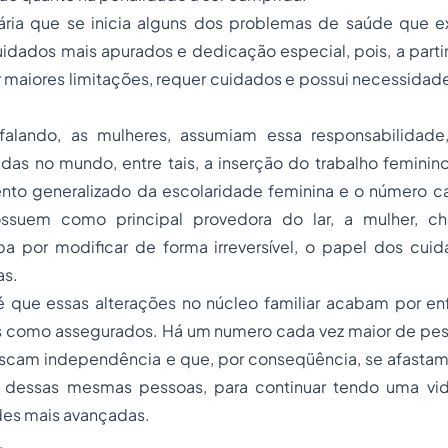
tária que se inicia alguns dos problemas de saúde que e
dados mais apurados e dedicação especial, pois, a partir
r maiores limitações, requer cuidados e possui necessidad
falando, as mulheres, assumiam essa responsabilidade
das no mundo, entre tais, a inserção do trabalho femini
ento generalizado da escolaridade feminina e o número c
ossuem como principal provedora do lar, a mulher, ch
aba por modificar de forma irreversível, o papel dos cui
as.
é que essas alterações no núcleo familiar acabam por en
os como assegurados. Há um numero cada vez maior de p
uscam independência e que, por conseqüência, se afastam 
 dessas mesmas pessoas, para continuar tendo uma vi
es mais avançadas.
,