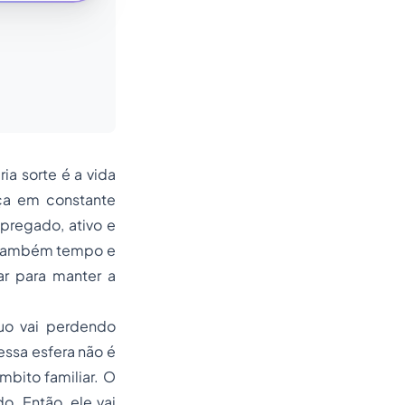
a sorte é a vida
ça em constante
pregado, ativo e
 também tempo e
tar para manter a
uo vai perdendo
essa esfera não é
bito familiar. O
o. Então, ele vai