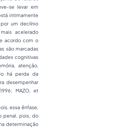
eve-se levar em
está intimamente
 por um declínio
 mais acelerado
 de acordo com o
cas são marcadas
dades cognitivas
mória, atenção,
ndo há perda da
ara desempenhar
, 1996; MAZO,
et
pois, essa ênfase,
 penal, pois, do
 na determinação