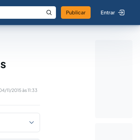
Publicar
Entrar
 IA
Buscar no Jus
as
á
04/11/2015 às 11:33