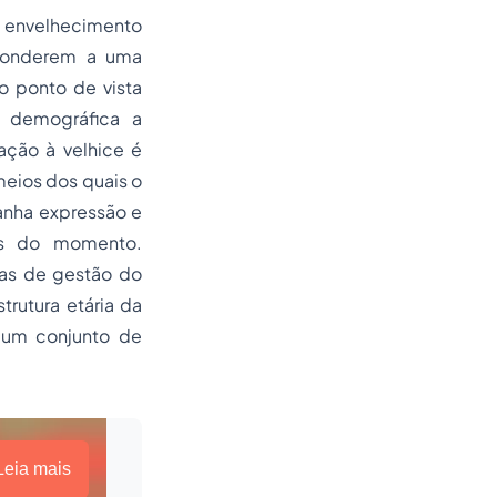
envelhecimento
sponderem a uma
o ponto de vista
m demográfica a
ação à velhice é
eios dos quais o
anha expressão e
is do momento.
as de gestão do
rutura etária da
 um conjunto de
Leia mais