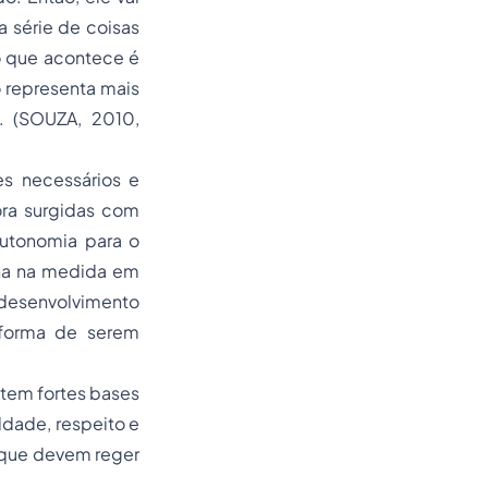
 série de coisas
 o que acontece é
 representa mais
. (SOUZA, 2010,
s necessários e
ora surgidas com
utonomia para o
ona na medida em
 desenvolvimento
 forma de serem
 tem fortes bases
ldade, respeito e
s que devem reger