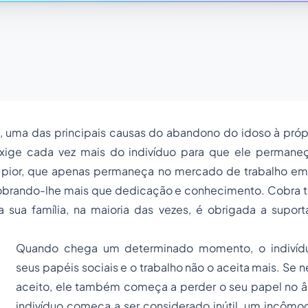
 uma das principais causas do abandono do idoso à própri
xige cada vez mais do indivíduo para que ele permane
 pior, que apenas permaneça no mercado de trabalho em
cobrando-lhe mais que dedicação e conhecimento. Cobra
 a sua família, na maioria das vezes, é obrigada a supor
Quando chega um determinado momento, o indivíd
seus papéis sociais e o trabalho não o aceita mais. Se n
aceito, ele também começa a perder o seu papel no âm
indivíduo começa a ser considerado inútil, um incômod