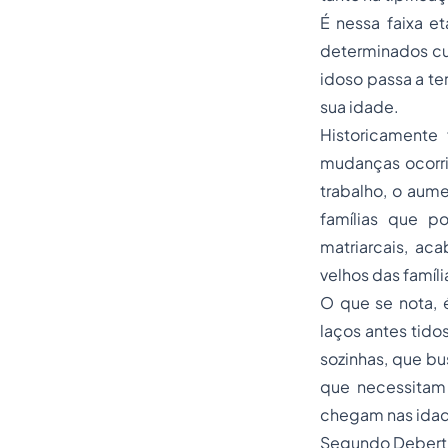
É nessa faixa e
determinados cui
idoso passa a te
sua idade.
Historicamente 
mudanças ocorri
trabalho, o aum
famílias que p
matriarcais, ac
velhos das famíli
O que se nota, 
laços antes tid
sozinhas, que b
que necessitam
chegam nas idad
Segundo Debert