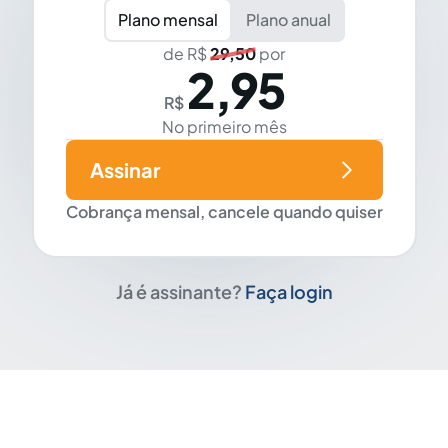
Plano mensal
Plano anual
de R$
29,50
por
2,95
R$
No primeiro mês
Assinar
Cobrança mensal, cancele quando quiser
Já é assinante?
Faça login