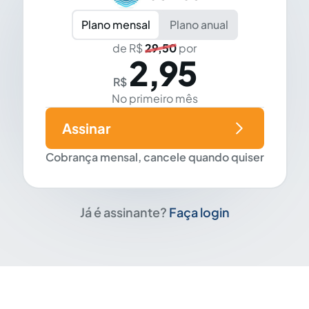
Plano mensal
Plano anual
de R$
29,50
por
2,95
R$
No primeiro mês
Assinar
Cobrança mensal, cancele quando quiser
Já é assinante?
Faça login