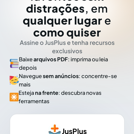
distrações
, em
qualquer lugar
e
como quiser
Assine o JusPlus e tenha recursos
exclusivos
Baixe
arquivos PDF
: imprima ou leia
depois
Navegue
sem anúncios
: concentre-se
mais
Esteja
na frente
: descubra novas
ferramentas
JusPlus