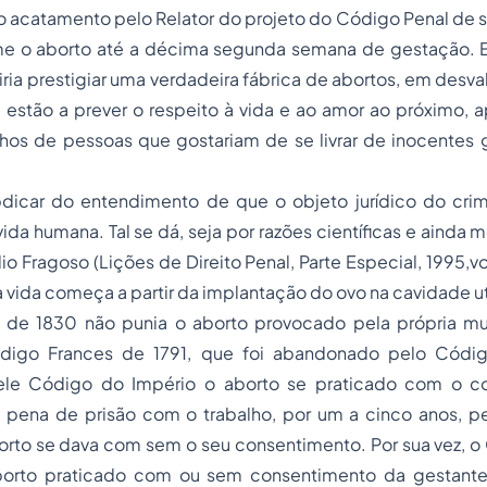
o acatamento pelo Relator do projeto do Código Penal de 
me o aborto até a décima segunda semana de gestação.
 iria prestigiar uma verdadeira fábrica de abortos, em desva
 estão a prever o respeito à vida e ao amor ao próximo, 
chos de pessoas que gostariam de se livrar de inocentes 
icar do entendimento de que o objeto jurídico do cri
ida humana. Tal se dá, seja por razões científicas e ainda m
o Fragoso (Lições de Direito Penal, Parte Especial, 1995,vo
 vida começa a partir da implantação do ovo na cavidade ut
de 1830 não punia o aborto provocado pela própria mu
igo Frances de 1791, que foi abandonado pelo Códi
uele Código do Império o aborto se praticado com o c
 pena de prisão com o trabalho, por um a cinco anos, p
orto se dava com sem o seu consentimento. Por sua vez, o
borto praticado com ou sem consentimento da gestante