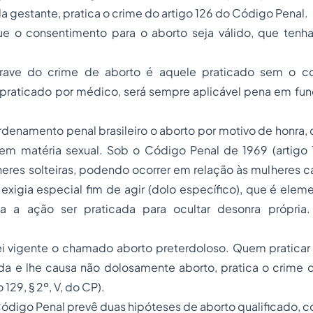
 gestante, pratica o crime do artigo 126 do Código Penal.
e o consentimento para o aborto seja válido, que tenha
rave do crime de aborto é aquele praticado sem o c
r praticado por médico, será sempre aplicável pena em fu
enamento penal brasileiro o aborto por motivo de honra, q
m matéria sexual. Sob o Código Penal de 1969 (artigo 
heres solteiras, podendo ocorrer em relação às mulheres c
 exigia especial fim de agir (dolo específico), que é elem
ria a ação ser praticada para ocultar desonra própria
i vigente o chamado aborto preterdoloso. Quem praticar 
da e lhe causa não dolosamente aborto, pratica o crime d
 129, § 2º, V, do CP).
Código Penal prevê duas hipóteses de aborto qualificado, c