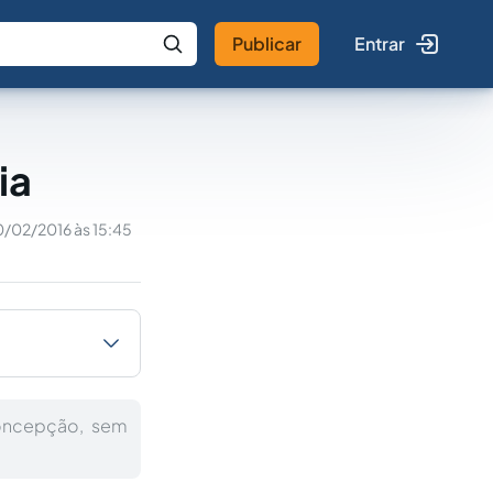
Publicar
Entrar
 IA
Buscar no Jus
ia
0/02/2016 às 15:45
concepção, sem
.