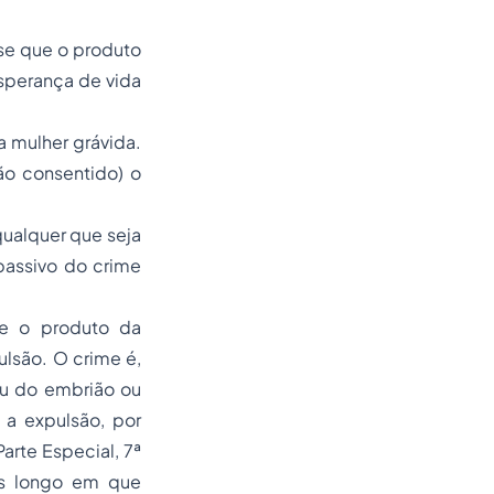
se que o produto
sperança de vida
a mulher grávida.
ão consentido) o
ualquer que seja
passivo do crime
se o produto da
lsão. O crime é,
ou do embrião ou
 a expulsão, por
arte Especial, 7ª
os longo em que