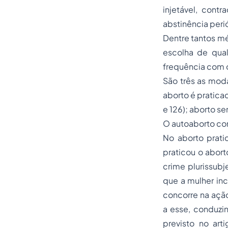
injetável, contr
abstinência peri
Dentre tantos mé
escolha de qual
frequência com q
São três as moda
aborto é pratica
e 126); aborto s
O autoaborto con
No aborto prat
praticou o abor
crime plurissub
que a mulher in
concorre na ação
a esse, conduzi
previsto no ar