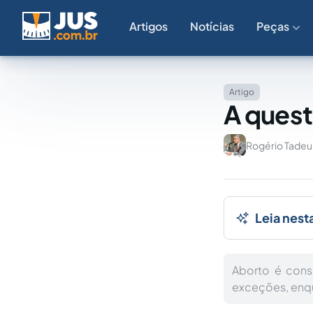
Artigos
Notícias
Peças
Artigo
A quest
Rogério Tade
Leia nest
Aborto é cons
exceções, enq