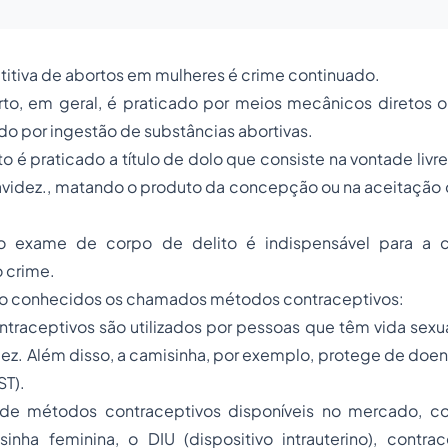
etitiva de abortos em mulheres é crime continuado.
to, em geral, é praticado por meios mecânicos diretos ou
do por ingestão de substâncias abortivas.
o é praticado a título de dolo que consiste na vontade livr
avidez., matando o produto da concepção ou na aceitação 
o exame de corpo de delito é indispensável para a
 crime.
são conhecidos os chamados métodos contraceptivos:
raceptivos são utilizados por pessoas que têm vida sexua
dez. Além disso, a camisinha, por exemplo, protege de do
ST).
s de métodos contraceptivos disponíveis no mercado, c
sinha feminina, o DIU (dispositivo intrauterino), contr