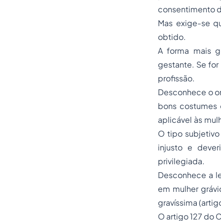
consentimento da
Mas exige-se qu
obtido.
A forma mais g
gestante. Se fo
profissão.
Desconhece o ord
bons costumes e
aplicável às mul
O tipo subjetivo
injusto e deve
privilegiada.
Desconhece a le
em mulher grávi
gravíssima (artigo
O artigo 127 do 