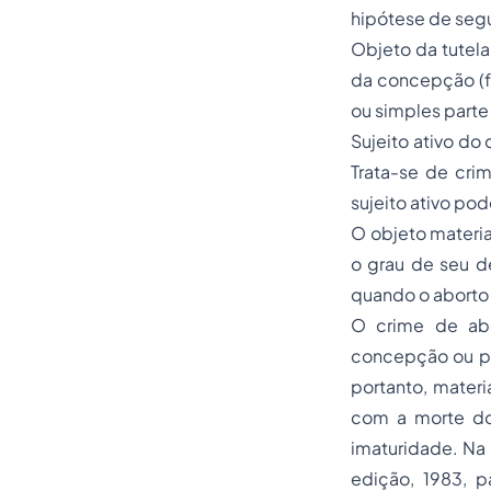
hipótese de segu
Objeto da tutela
da concepção (f
ou simples part
Sujeito ativo do
Trata-se de cri
sujeito ativo po
O objeto materia
o grau de seu d
quando o aborto
O crime de abo
concepção ou pr
portanto, mater
com a morte do 
imaturidade. Na 
edição, 1983, 