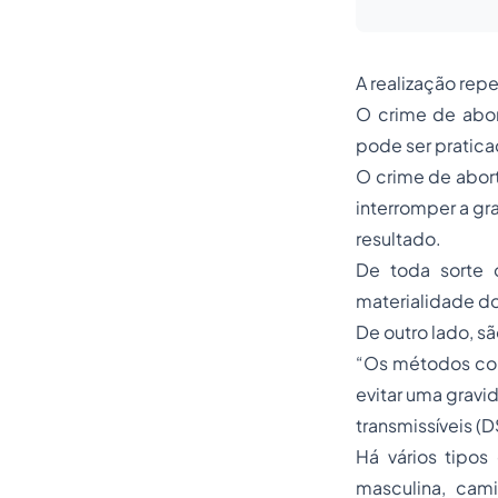
A realização rep
O crime de abor
pode ser pratica
O crime de abort
interromper a gr
resultado.
De toda sorte 
materialidade do
De outro lado, 
“Os métodos cont
evitar uma gravi
transmissíveis (D
Há vários tipo
masculina, cami