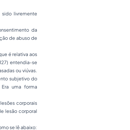
 sido livremente
onsentimento da
nção de abuso de
ue é relativa aos
127) entendia-se
asadas ou viúvas.
ento subjetivo do
. Era uma forma
lesões corporais
e lesão corporal
omo se lê abaixo: