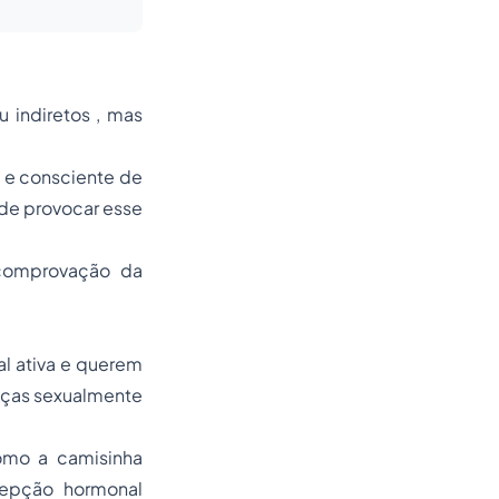
 indiretos , mas
e e consciente de
de provocar esse
 comprovação da
l ativa e querem
enças sexualmente
omo a camisinha
acepção hormonal