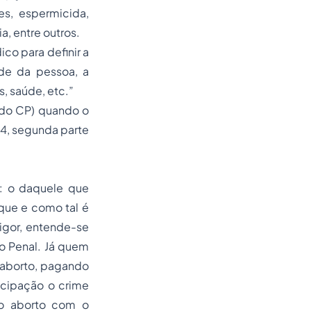
es, espermicida,
, entre outros.
co para definir a
ade da pessoa, a
, saúde, etc.”
e do CP) quando o
24, segunda parte
: o daquele que
que e como tal é
igor, entende-se
o Penal. Já quem
o aborto, pagando
icipação o crime
 o aborto com o