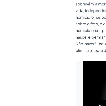
sobrevém a mort
vida, independen
homicídio, se o
sobre o feto, o 
homicídio ser p
nasce e permanec
Não haverá, no e
elimina o sopro 