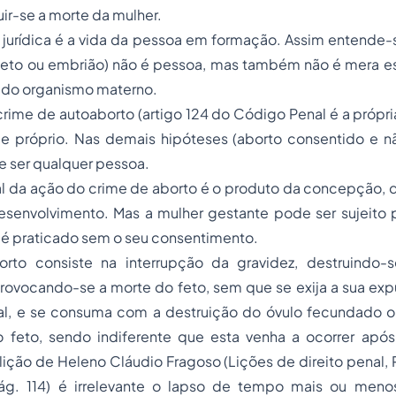
ir-se a morte da mulher.
 jurídica é a vida da pessoa em formação. Assim entende-
eto ou embrião) não é pessoa, mas também não é mera e
e do organismo materno.
 crime de autoaborto (artigo 124 do Código Penal é a própri
me próprio. Nas demais hipóteses (aborto consentido e n
de ser qualquer pessoa.
l da ação do crime de aborto é o produto da concepção, q
esenvolvimento. Mas a mulher gestante pode ser sujeito 
 é praticado sem o seu consentimento.
rto consiste na interrupção da gravidez, destruindo-
ovocando-se a morte do feto, sem que se exija a sua expu
ial, e se consuma com a destruição do óvulo fecundado 
feto, sendo indiferente que esta venha a ocorrer após
lição de Heleno Cláudio Fragoso (Lições de direito penal, P
pág. 114) é irrelevante o lapso de tempo mais ou men