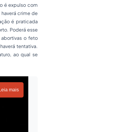
to é expulso com
 haverá crime de
ação é praticada
orto. Poderá esse
abortivas o feto
averá tentativa.
turo, ao qual se
Leia mais