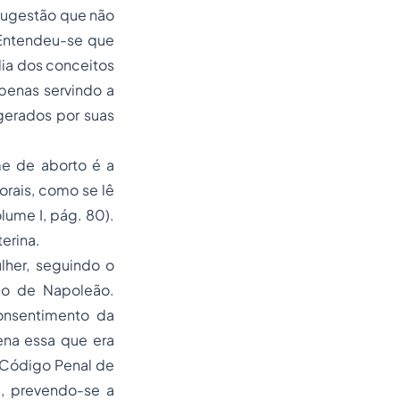
sugestão que não
 Entendeu-se que
lia dos conceitos
apenas servindo a
gerados por suas
me de aborto é a
orais, como se lê
lume I, pág. 80).
erina.
lher, seguindo o
go de Napoleão.
onsentimento da
ena essa que era
 Código Penal de
, prevendo-se a