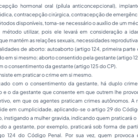
acepção hormonal oral (pílula anticoncepcional), implant
ódica, contracepção cirúrgica, contracepção de emergência
todos disponíveis, torna-se necessário o auxílio de um médi
 método utilizar, pois ele levará em consideração a id
ue mantém as relações sexuais, necessidades reprodutivas
lidades de aborto: autoaborto (artigo 124, primeira part
do em si mesmo; aborto consentido pela gestante (artigo 1
em o consentimento da gestante (artigo 125 do CP).
siste em praticar o crime em si mesmo.
icado com o consentimento da gestante, há duplo crime
to e o da gestante que consente em que outrem lhe provo
jetivo, em que os agentes praticam crimes autônomos. A r
cide em cumplicidade, aplicando-se o artigo 29 do Códig
, instigando a mulher gravida, indicando quem praticará 
ndo a gestante, por exemplo, praticará sob forma de part
tigo 124 do Código Penal. Por sua vez, quem provoca