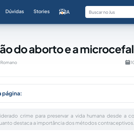
Dúvidas
Stories
IA
Fale com a
ão do aborto e a microcefal
u Romano
1
a página:
iderado crime para preservar a vida humana desde a 
uanto destaca a importância dos métodos contraceptivos