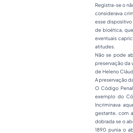
Registra-se o nã
considerava cri
esse dispositivo
de bioética, que
eventuais capri
atitudes.
Não se pode abd
preservação da v
de Heleno Cláudi
A preservação da
O Código Penal 
exemplo do Cód
Incriminava aq
gestante, com a
dobrada se o ab
1890 punia o a