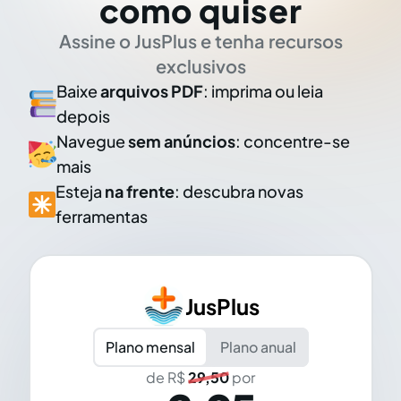
como quiser
Assine o JusPlus e tenha recursos
exclusivos
Baixe
arquivos PDF
: imprima ou leia
depois
Navegue
sem anúncios
: concentre-se
mais
Esteja
na frente
: descubra novas
ferramentas
JusPlus
Plano mensal
Plano anual
de R$
29,50
por