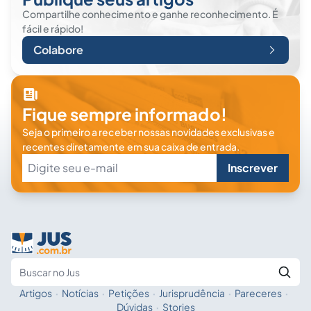
Compartilhe conhecimento e ganhe reconhecimento. É
fácil e rápido!
Colabore
Fique sempre informado!
Seja o primeiro a receber nossas novidades exclusivas e
recentes diretamente em sua caixa de entrada.
Inscrever
Artigos
·
Notícias
·
Petições
·
Jurisprudência
·
Pareceres
·
Fale com a IA
Buscar no Jus
Dúvidas
·
Stories