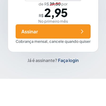
de R$
29,50
por
2,95
R$
No primeiro mês
Assinar
Cobrança mensal, cancele quando quiser
Já é assinante?
Faça login