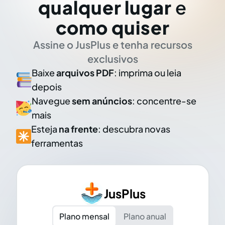
qualquer lugar
e
como quiser
Assine o JusPlus e tenha recursos
exclusivos
Baixe
arquivos PDF
: imprima ou leia
depois
Navegue
sem anúncios
: concentre-se
mais
Esteja
na frente
: descubra novas
ferramentas
JusPlus
Plano mensal
Plano anual